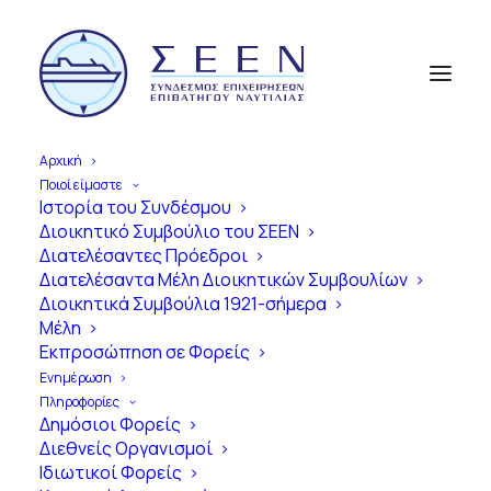
Αρχική
Ποιοί είμαστε
Ιστορία του Συνδέσμου
Διοικητικό Συμβούλιο του ΣΕΕΝ
Α
π
ό
τ
η
ν
Ί
δ
ρ
υ
σ
η
έ
ω
ς
τ
η
Διατελέσαντες Πρόεδροι
Διατελέσαντα Μέλη Διοικητικών Συμβουλίων
Σ
ύ
γ
χ
ρ
ο
ν
η
Ε
π
ο
χ
ή
Διοικητικά Συμβούλια 1921-σήμερα
Μέλη
1
0
0
Χ
ρ
ό
ν
ι
α
Εκπροσώπηση σε Φορείς
Ε
π
ι
β
α
τ
η
γ
ό
ς
Ν
α
υ
τ
ι
λ
ί
α
ς
Ενημέρωση
Πληροφορίες
σ
τ
η
ν
Ε
λ
λ
ά
δ
α
Δημόσιοι Φορείς
Διεθνείς Οργανισμοί
Ιδιωτικοί Φορείς