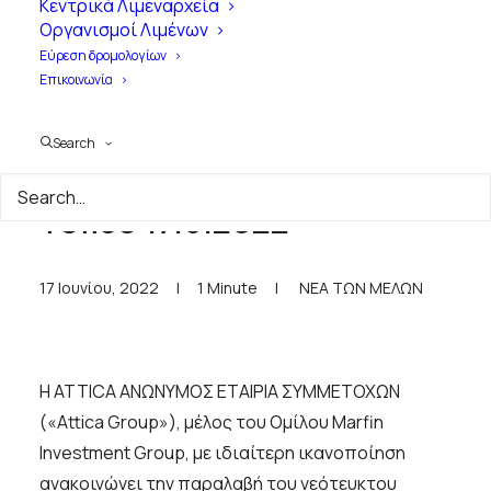
Κεντρικά Λιμεναρχεία
Οργανισμοί Λιμένων
Εύρεση δρομολογίων
Επικοινωνία
Search
ATTICA GROUP - Δελτίο
Τύπου 17.6.2022
17 Ιουνίου, 2022
|
1 Minute
|
ΝΕΑ ΤΩΝ ΜΕΛΩΝ
Η ATTICA ΑΝΩΝΥΜΟΣ ΕΤΑΙΡΙΑ ΣΥΜΜΕΤΟΧΩΝ
(«Attica Group»), μέλος του Ομίλου Marfin
Investment Group, με ιδιαίτερη ικανοποίηση
ανακοινώνει την παραλαβή του νεότευκτου