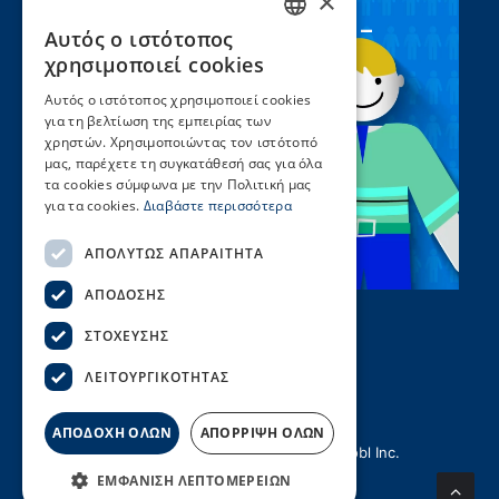
×
Συνεργασία ΣEEN –
Αυτός ο ιστότοπος
GREEK
UNICEF
χρησιμοποιεί cookies
ENGLISH
Αυτός ο ιστότοπος χρησιμοποιεί cookies
για τη βελτίωση της εμπειρίας των
χρηστών. Χρησιμοποιώντας τον ιστότοπό
μας, παρέχετε τη συγκατάθεσή σας για όλα
τα cookies σύμφωνα με την Πολιτική μας
για τα cookies.
Διαβάστε περισσότερα
ΑΠΟΛΎΤΩΣ ΑΠΑΡΑΊΤΗΤΑ
ΑΠΌΔΟΣΗΣ
ΣΤΌΧΕΥΣΗΣ
ΛΕΙΤΟΥΡΓΙΚΌΤΗΤΑΣ
ΑΠΟΔΟΧΗ ΟΛΩΝ
ΑΠΟΡΡΙΨΗ ΟΛΩΝ
© Copyright ΣΕΕΝ | Created by
Hellobl Inc.
ΕΜΦΆΝΙΣΗ ΛΕΠΤΟΜΕΡΕΙΏΝ