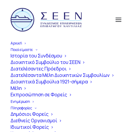
Αρχική
Ποιοί είμαστε
Ιστορία του Συνδέσμου
Διοικητικό Συμβούλιο του ΣΕΕΝ
Α
π
ό
τ
η
ν
Ί
δ
ρ
υ
σ
η
έ
ω
ς
τ
η
Διατελέσαντες Πρόεδροι
Διατελέσαντα Μέλη Διοικητικών Συμβουλίων
Σ
ύ
γ
χ
ρ
ο
ν
η
Ε
π
ο
χ
ή
Διοικητικά Συμβούλια 1921-σήμερα
Μέλη
1
0
0
Χ
ρ
ό
ν
ι
α
Εκπροσώπηση σε Φορείς
Ε
π
ι
β
α
τ
η
γ
ό
ς
Ν
α
υ
τ
ι
λ
ί
α
ς
Ενημέρωση
Πληροφορίες
σ
τ
η
ν
Ε
λ
λ
ά
δ
α
Δημόσιοι Φορείς
Διεθνείς Οργανισμοί
Ιδιωτικοί Φορείς