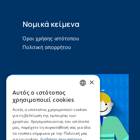
Νομικά κείμενα
Όροι χρήσης ιστότοπου
Πολιτική απορρήτου
×
Συνεργασία ΣEEN –
Αυτός ο ιστότοπος
GREEK
UNICEF
χρησιμοποιεί cookies
ENGLISH
Αυτός ο ιστότοπος χρησιμοποιεί cookies
για τη βελτίωση της εμπειρίας των
χρηστών. Χρησιμοποιώντας τον ιστότοπό
μας, παρέχετε τη συγκατάθεσή σας για όλα
τα cookies σύμφωνα με την Πολιτική μας
για τα cookies.
Διαβάστε περισσότερα