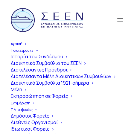
Αρχική
Ποιοί είμαστε
Ιστορία του Συνδέσμου
Διοικητικό Συμβούλιο του ΣΕΕΝ
Α
π
ό
τ
η
ν
Ί
δ
ρ
υ
σ
η
έ
ω
ς
τ
η
Διατελέσαντες Πρόεδροι
Διατελέσαντα Μέλη Διοικητικών Συμβουλίων
Σ
ύ
γ
χ
ρ
ο
ν
η
Ε
π
ο
χ
ή
Διοικητικά Συμβούλια 1921-σήμερα
Μέλη
1
0
0
Χ
ρ
ό
ν
ι
α
Εκπροσώπηση σε Φορείς
Ε
π
ι
β
α
τ
η
γ
ό
ς
Ν
α
υ
τ
ι
λ
ί
α
ς
Ενημέρωση
Πληροφορίες
σ
τ
η
ν
Ε
λ
λ
ά
δ
α
Δημόσιοι Φορείς
Διεθνείς Οργανισμοί
Ιδιωτικοί Φορείς