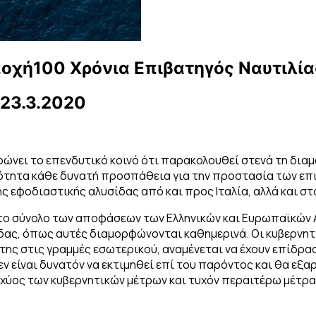
π
ο
χ
ή
1
0
0
Χ
ρ
ό
ν
ι
α
Ε
π
ι
β
α
τ
η
γ
ό
ς
Ν
α
υ
τ
ι
λ
ί
α
 23.3.2020
ρώνει το επενδυτικό κοινό ότι παρακολουθεί στενά τη δι
υνότητα κάθε δυνατή προσπάθεια για την προστασία των ε
ης εφοδιαστικής αλυσίδας από και προς Ιταλία, αλλά και στ
το σύνολο των αποφάσεων των Ελληνικών και Ευρωπαϊκών Α
δας, όπως αυτές διαμορφώνονται καθημερινά. Οι κυβερνητ
 της στις γραμμές εσωτερικού, αναμένεται να έχουν επίδρα
ν είναι δυνατόν να εκτιμηθεί επί του παρόντος και θα εξαρ
σχύος των κυβερνητικών μέτρων και τυχόν περαιτέρω μέτρα