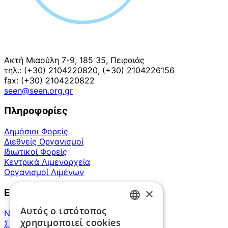
Ακτή Μιαούλη 7-9, 185 35, Πειραιάς
τηλ.: (+30) 2104220820, (+30) 2104226156
fax: (+30) 2104220822
seen@seen.org.gr
Πληροφορίες
Δημόσιοι Φορείς
Διεθνείς Οργανισμοί
Ιδιωτικοί Φορείς
Κεντρικά Λιμεναρχεία
Οργανισμοί Λιμένων
×
Ενημέρωση
Αυτός ο ιστότοπος
Νέα του Συνδέσμου
GREEK
χρησιμοποιεί cookies
Σημαντικά θέματα