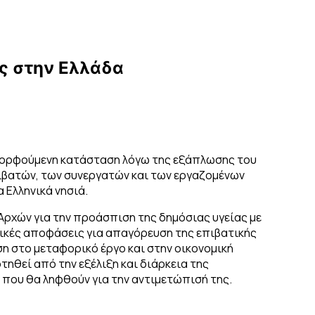
ς
σ
τ
η
ν
Ε
λ
λ
ά
δ
α
αμορφούμενη κατάσταση λόγω της εξάπλωσης του
πιβατών, των συνεργατών και των εργαζομένων
α Ελληνικά νησιά.
ρχών για την προάσπιση της δημόσιας υγείας με
ικές αποφάσεις για απαγόρευση της επιβατικής
ση στο μεταφορικό έργο και στην οικονομική
τηθεί από την εξέλιξη και διάρκεια της
 που θα ληφθούν για την αντιμετώπισή της.