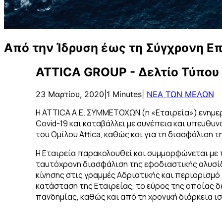
Α
π
ό
τ
η
ν
Ί
δ
ρ
υ
σ
η
έ
ω
ς
τ
η
Σ
ύ
γ
χ
ρ
ο
ν
η
Ε
ATTICA GROUP - Δελτίο Τύπου
23 Μαρτίου, 2020
|
1 Minutes
|
ΝΕΑ ΤΩΝ ΜΕΛΩΝ
Η ATTICA Α.Ε. ΣΥΜΜΕΤΟΧΩΝ (η «Εταιρεία») ενημε
Covid-19 και καταβάλλει με συνέπεια και υπευθ
του Ομίλου Attica, καθώς και για τη διασφάλιση τ
Η Εταιρεία παρακολουθεί και συμμορφώνεται με 
ταυτόχρονη διασφάλιση της εφοδιαστικής αλυσί
κίνησης στις γραμμές Αδριατικής και περιορισμό
κατάσταση της Εταιρείας, το εύρος της οποίας δε
πανδημίας, καθώς και από τη χρονική διάρκεια ι