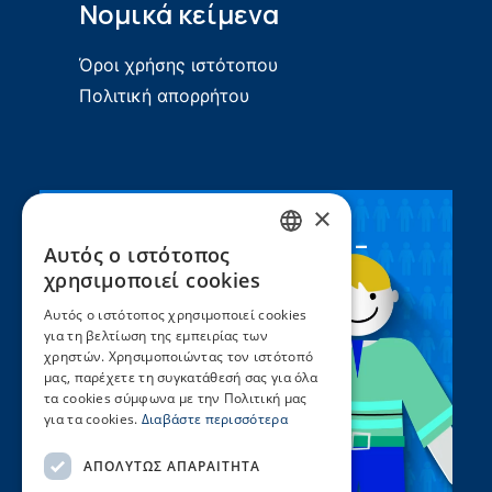
Νομικά κείμενα
Όροι χρήσης ιστότοπου
Πολιτική απορρήτου
×
Συνεργασία ΣEEN –
Αυτός ο ιστότοπος
GREEK
UNICEF
χρησιμοποιεί cookies
ENGLISH
Αυτός ο ιστότοπος χρησιμοποιεί cookies
για τη βελτίωση της εμπειρίας των
χρηστών. Χρησιμοποιώντας τον ιστότοπό
μας, παρέχετε τη συγκατάθεσή σας για όλα
τα cookies σύμφωνα με την Πολιτική μας
για τα cookies.
Διαβάστε περισσότερα
ΑΠΟΛΎΤΩΣ ΑΠΑΡΑΊΤΗΤΑ