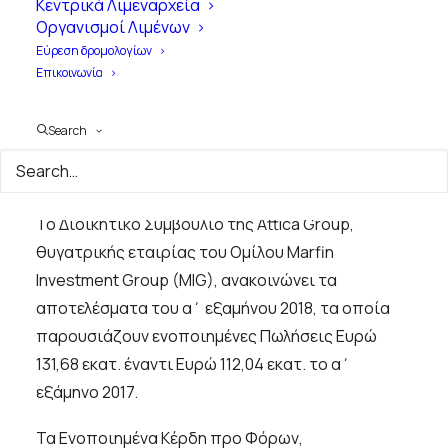
Κεντρικά Λιμεναρχεία
Αποτελέσματα 6μήνου
Οργανισμοί Λιμένων
2018
Εύρεση δρομολογίων
Επικοινωνία
25 Σεπτεμβρίου, 2018
|
3 Minutes
|
ΝΕΑ ΤΩΝ
ΜΕΛΩΝ
Search
Το Διοικητικό Συμβούλιο της Attica Group,
θυγατρικής εταιρίας του Ομίλου Marfin
Investment Group (MIG), ανακοινώνει τα
αποτελέσματα του α΄ εξαμήνου 2018, τα οποία
παρουσιάζουν ενοποιημένες Πωλήσεις Ευρώ
131,68 εκατ. έναντι Ευρώ 112,04 εκατ. το α΄
εξάμηνο 2017.
Τα Ενοποιημένα Κέρδη προ Φόρων,