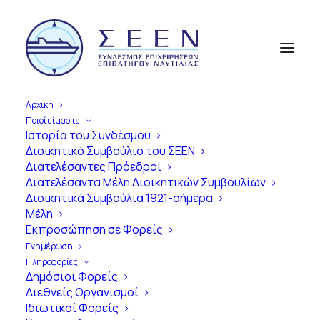
Αρχική
Ποιοί είμαστε
Ιστορία του Συνδέσμου
Διοικητικό Συμβούλιο του ΣΕΕΝ
Διατελέσαντες Πρόεδροι
Διατελέσαντα Μέλη Διοικητικών Συμβουλίων
Διοικητικά Συμβούλια 1921-σήμερα
Μέλη
Εκπροσώπηση σε Φορείς
Ενημέρωση
Πληροφορίες
Δημόσιοι Φορείς
Διεθνείς Οργανισμοί
Attica Group -
Ιδιωτικοί Φορείς