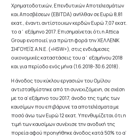
Χρηματοδοτικών, Επενδυτικών Αποτελεσμάτων
και Αποσβέσεων (EBITDA) ανήλθαν σε Ευρώ 8,81
εκατ., έναντι αντίστοιχων κερδών Ευρώ 7,07 εκατ.
το α΄ εξάμηνο 2017. Επισημαίνεται ότι η Attica
Group ενοποιεί για πρώτη φορά την ΧΕΛΛΕΝΙΚ
ΣΗΓΟΥΕΪΣ Α.Ν.Ε. («HSW»), στις ενδιάμεσες
οικονομικές καταστάσεις του α΄ εξαμήνου 2018
και για περίοδο ενός μήνα (1.6.2018-30.6.2018).
Η άνοδος του κύκλου εργασιών του Ομίλου
αντισταθμίστηκε από τη συνεχιζόμενη, σε σχέση
με το α’ εξάμηνο του 2017, άνοδο της τιμής των
καυσίμων που επιβάρυνε τα αποτελέσματα με
ποσό άνω των Ευρώ 12 εκατ. Υπενθυμίζεται ότι η
τιμή των καυσίμων συνέχισε την ανοδική της
πορεία αφού προηγήθηκε άνοδος κατά 50% το α’