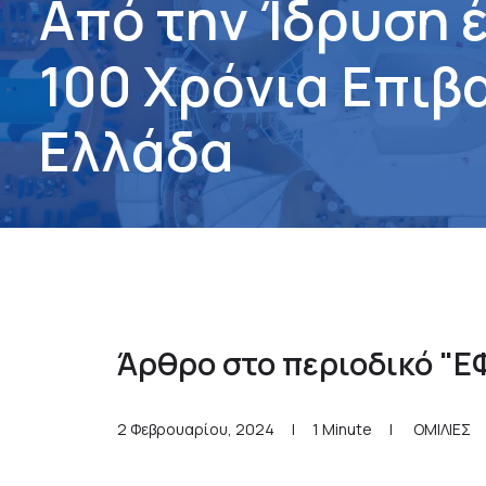
Α
π
ό
τ
η
ν
Ί
δ
ρ
υ
σ
η
1
0
0
Χ
ρ
ό
ν
ι
α
Ε
π
ι
β
Ε
λ
λ
ά
δ
α
Άρθρο στο περιοδικό "
2 Φεβρουαρίου, 2024
|
1 Minute
|
ΟΜΙΛΙΕΣ