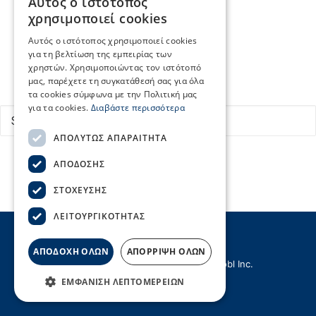
Αυτός ο ιστότοπος
Κεντρικά Λιμεναρχεία
GREEK
χρησιμοποιεί cookies
Οργανισμοί Λιμένων
ENGLISH
Εύρεση δρομολογίων
Αυτός ο ιστότοπος χρησιμοποιεί cookies
Επικοινωνία
για τη βελτίωση της εμπειρίας των
χρηστών. Χρησιμοποιώντας τον ιστότοπό
μας, παρέχετε τη συγκατάθεσή σας για όλα
Search
τα cookies σύμφωνα με την Πολιτική μας
για τα cookies.
Διαβάστε περισσότερα
ΑΠΟΛΎΤΩΣ ΑΠΑΡΑΊΤΗΤΑ
ΑΠΌΔΟΣΗΣ
ΣΤΌΧΕΥΣΗΣ
ΛΕΙΤΟΥΡΓΙΚΌΤΗΤΑΣ
ΑΠΟΔΟΧΗ ΟΛΩΝ
ΑΠΟΡΡΙΨΗ ΟΛΩΝ
© Copyright ΣΕΕΝ | Created by
Hellobl Inc.
ΕΜΦΆΝΙΣΗ ΛΕΠΤΟΜΕΡΕΙΏΝ