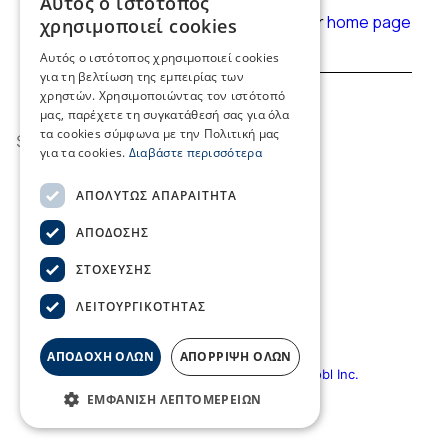
Αυτός ο ιστότοπος
GREEK
Εύρεση δρομολογίων
Page not found. Please continue to our
home page
χρησιμοποιεί cookies
Επικοινωνία
ENGLISH
Αυτός ο ιστότοπος χρησιμοποιεί cookies
για τη βελτίωση της εμπειρίας των
Search
χρηστών. Χρησιμοποιώντας τον ιστότοπό
μας, παρέχετε τη συγκατάθεσή σας για όλα
τα cookies σύμφωνα με την Πολιτική μας
για τα cookies.
Διαβάστε περισσότερα
ΑΠΟΛΎΤΩΣ ΑΠΑΡΑΊΤΗΤΑ
ΑΠΌΔΟΣΗΣ
ΣΤΌΧΕΥΣΗΣ
ΛΕΙΤΟΥΡΓΙΚΌΤΗΤΑΣ
ΑΠΟΔΟΧΗ ΟΛΩΝ
ΑΠΟΡΡΙΨΗ ΟΛΩΝ
© Copyright ΣΕΕΝ | Created by
Hellobl Inc.
ΕΜΦΆΝΙΣΗ ΛΕΠΤΟΜΕΡΕΙΏΝ