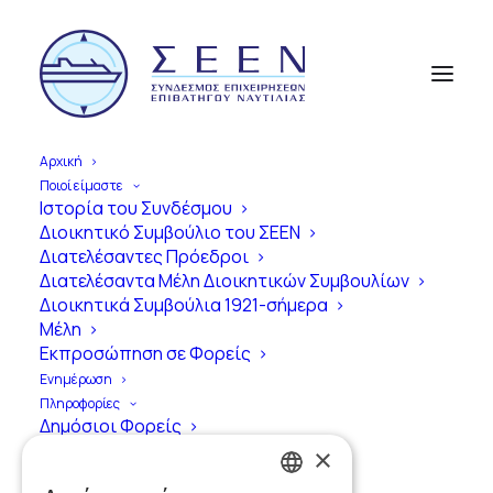
404
Αρχική
Ποιοί είμαστε
Ιστορία του Συνδέσμου
Διοικητικό Συμβούλιο του ΣΕΕΝ
Διατελέσαντες Πρόεδροι
Διατελέσαντα Μέλη Διοικητικών Συμβουλίων
Διοικητικά Συμβούλια 1921-σήμερα
Μέλη
Εκπροσώπηση σε Φορείς
Ενημέρωση
Πληροφορίες
Oops! Something went
Δημόσιοι Φορείς
Διεθνείς Οργανισμοί
×
wrong…
Ιδιωτικοί Φορείς