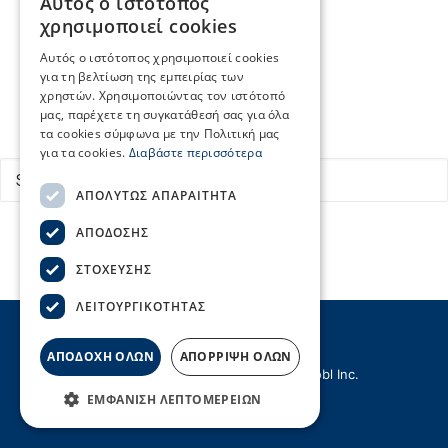
Αυτός ο ιστότοπος
Κεντρικά Λιμεναρχεία
GREEK
χρησιμοποιεί cookies
Οργανισμοί Λιμένων
Page not found. Please continue to our
home page
ENGLISH
Εύρεση δρομολογίων
Αυτός ο ιστότοπος χρησιμοποιεί cookies
Επικοινωνία
για τη βελτίωση της εμπειρίας των
χρηστών. Χρησιμοποιώντας τον ιστότοπό
μας, παρέχετε τη συγκατάθεσή σας για όλα
Search
τα cookies σύμφωνα με την Πολιτική μας
για τα cookies.
Διαβάστε περισσότερα
ΑΠΟΛΎΤΩΣ ΑΠΑΡΑΊΤΗΤΑ
ΑΠΌΔΟΣΗΣ
ΣΤΌΧΕΥΣΗΣ
ΛΕΙΤΟΥΡΓΙΚΌΤΗΤΑΣ
ΑΠΟΔΟΧΗ ΟΛΩΝ
ΑΠΟΡΡΙΨΗ ΟΛΩΝ
© Copyright ΣΕΕΝ | Created by
Hellobl Inc.
ΕΜΦΆΝΙΣΗ ΛΕΠΤΟΜΕΡΕΙΏΝ