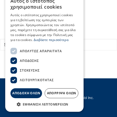
Αυτός ο ιστότοπος
Κεντρικά Λιμεναρχεία
GREEK
χρησιμοποιεί cookies
Οργανισμοί Λιμένων
ENGLISH
Εύρεση δρομολογίων
Αυτός ο ιστότοπος χρησιμοποιεί cookies
Επικοινωνία
για τη βελτίωση της εμπειρίας των
χρηστών. Χρησιμοποιώντας τον ιστότοπό
μας, παρέχετε τη συγκατάθεσή σας για όλα
Search
τα cookies σύμφωνα με την Πολιτική μας
για τα cookies.
Διαβάστε περισσότερα
ΑΠΟΛΎΤΩΣ ΑΠΑΡΑΊΤΗΤΑ
ΑΠΌΔΟΣΗΣ
ΣΤΌΧΕΥΣΗΣ
ΛΕΙΤΟΥΡΓΙΚΌΤΗΤΑΣ
ΑΠΟΔΟΧΗ ΟΛΩΝ
ΑΠΟΡΡΙΨΗ ΟΛΩΝ
© Copyright ΣΕΕΝ | Created by
Hellobl Inc.
ΕΜΦΆΝΙΣΗ ΛΕΠΤΟΜΕΡΕΙΏΝ