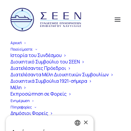
404
Αρχική
Ποιοί είμαστε
Ιστορία του Συνδέσμου
Διοικητικό Συμβούλιο του ΣΕΕΝ
Διατελέσαντες Πρόεδροι
Διατελέσαντα Μέλη Διοικητικών Συμβουλίων
Διοικητικά Συμβούλια 1921-σήμερα
Μέλη
Εκπροσώπηση σε Φορείς
Ενημέρωση
Πληροφορίες
Oops! Something went
Δημόσιοι Φορείς
Διεθνείς Οργανισμοί
×
wrong…
Ιδιωτικοί Φορείς