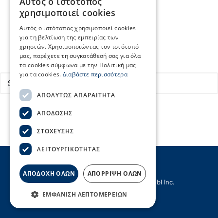
Αυτός ο ιστότοπος
Κεντρικά Λιμεναρχεία
GREEK
χρησιμοποιεί cookies
Οργανισμοί Λιμένων
ENGLISH
Εύρεση δρομολογίων
Αυτός ο ιστότοπος χρησιμοποιεί cookies
Επικοινωνία
για τη βελτίωση της εμπειρίας των
χρηστών. Χρησιμοποιώντας τον ιστότοπό
μας, παρέχετε τη συγκατάθεσή σας για όλα
Search
τα cookies σύμφωνα με την Πολιτική μας
για τα cookies.
Διαβάστε περισσότερα
ΑΠΟΛΎΤΩΣ ΑΠΑΡΑΊΤΗΤΑ
ΑΠΌΔΟΣΗΣ
ΣΤΌΧΕΥΣΗΣ
ΛΕΙΤΟΥΡΓΙΚΌΤΗΤΑΣ
ΑΠΟΔΟΧΗ ΟΛΩΝ
ΑΠΟΡΡΙΨΗ ΟΛΩΝ
© Copyright ΣΕΕΝ | Created by
Hellobl Inc.
ΕΜΦΆΝΙΣΗ ΛΕΠΤΟΜΕΡΕΙΏΝ