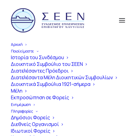
Αρχική
Ποιοί είμαστε
Ιστορία του Συνδέσμου
Διοικητικό Συμβούλιο του ΣΕΕΝ
Α
π
ό
τ
η
ν
Ί
δ
ρ
υ
σ
η
έ
ω
ς
τ
η
Διατελέσαντες Πρόεδροι
Διατελέσαντα Μέλη Διοικητικών Συμβουλίων
Σ
ύ
γ
χ
ρ
ο
ν
η
Ε
π
ο
χ
ή
Διοικητικά Συμβούλια 1921-σήμερα
Μέλη
1
0
0
Χ
ρ
ό
ν
ι
α
Εκπροσώπηση σε Φορείς
Ε
π
ι
β
α
τ
η
γ
ό
ς
Ν
α
υ
τ
ι
λ
ί
α
ς
Ενημέρωση
Πληροφορίες
σ
τ
η
ν
Ε
λ
λ
ά
δ
α
Δημόσιοι Φορείς
Διεθνείς Οργανισμοί
Ιδιωτικοί Φορείς