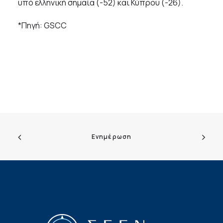
υπό ελληνική σημαία (-52) και Κύπρου (-26).
*Πηγή: GSCC
Ενημέρωση