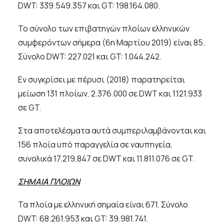
DWT: 339.549.357 και GT: 198.164.080.
Το σύνολο των επιβατηγών πλοίων ελληνικών
συμφερόντων σήμερα (6η Μαρτίου 2019) είναι 85.
Σύνολο DWT: 227.021 και GT: 1.044.242.
Εν συγκρίσει με πέρυσι (2018) παρατηρείται
μείωση 131 πλοίων, 2.376.000 σε DWT και 1.121.933
σε GT.
Στα αποτελέσματα αυτά συμπεριλαμβάνονται και
156 πλοία υπό παραγγελία σε ναυπηγεία,
συνολικά 17.219.847 σε DWT και 11.811.076 σε GT.
ΣΗΜΑΙΑ ΠΛΟΙΩΝ
Τα πλοία με ελληνική σημαία είναι 671. Σύνολο
DWT: 68.261.953 και GT: 39.981.741.