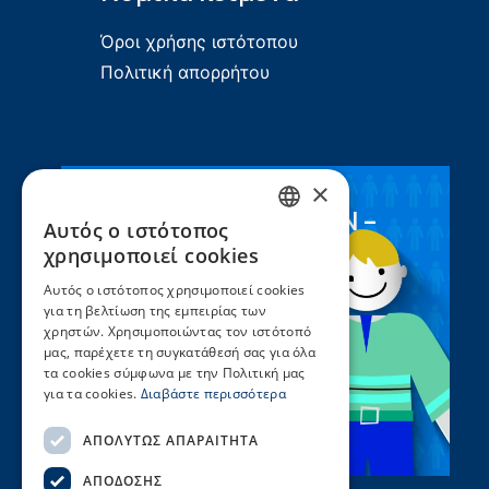
Όροι χρήσης ιστότοπου
Πολιτική απορρήτου
×
Συνεργασία ΣEEN –
Αυτός ο ιστότοπος
GREEK
UNICEF
χρησιμοποιεί cookies
ENGLISH
Αυτός ο ιστότοπος χρησιμοποιεί cookies
για τη βελτίωση της εμπειρίας των
χρηστών. Χρησιμοποιώντας τον ιστότοπό
μας, παρέχετε τη συγκατάθεσή σας για όλα
τα cookies σύμφωνα με την Πολιτική μας
για τα cookies.
Διαβάστε περισσότερα
ΑΠΟΛΎΤΩΣ ΑΠΑΡΑΊΤΗΤΑ
ΑΠΌΔΟΣΗΣ