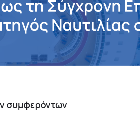
έ
ω
ς
τ
η
Σ
ύ
γ
χ
ρ
ο
ν
η
Ε
α
τ
η
γ
ό
ς
Ν
α
υ
τ
ι
λ
ί
α
ς
ών συμφερόντων