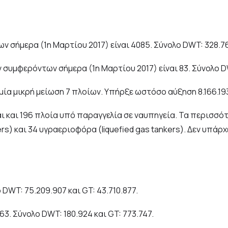
 σήμερα (1η Μαρτίου 2017) είναι 4085. Σύνολο DWT: 328.763
συμφερόντων σήμερα (1η Μαρτίου 2017) είναι 83. Σύνολο DWT
μία μικρή μείωση 7 πλοίων. Υπήρξε ωστόσο αύξηση 8.166.193
και 196 πλοία υπό παραγγελία σε ναυπηγεία. Τα περισσότε
iers) και 34 υγραεριοφόρα (liquefied gas tankers). Δεν υπά
 DWT: 75.209.907 και GT: 43.710.877.
63. Σύνολο DWT: 180.924 και GT: 773.747.