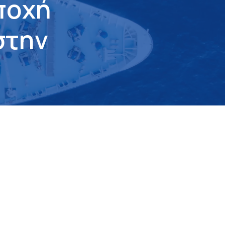
π
ο
χ
ή
σ
τ
η
ν