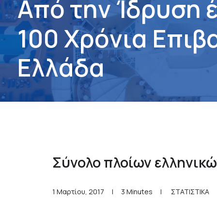
Α
π
ό
τ
η
ν
Ί
δ
ρ
υ
σ
η
1
0
0
Χ
ρ
ό
ν
ι
α
Ε
π
ι
β
Ε
λ
λ
ά
δ
α
Σύνολο πλοίων ελληνικ
1 Μαρτίου, 2017
|
3 Minutes
|
ΣΤΑΤΙΣΤΙΚΑ