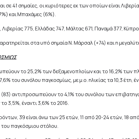
 σε 41 σημαίες, οι κυριότερες εκ των οποίων είναι Λιβερί
(7%) και Μπαχάμες (6%).
 Λιβερίας 775, Ελλάδας 747, Μάλτας 671, Παναμά 377, Κύπρο
αρατηρείται στα υπό σημαία Ν. Μάρσαλ (+74) και η μεγαλύτ
ΟΣΜΙΩΣ
πεύουν το 25,2% των δεξαμενοπλοίων και το 16,2% των πλ
% του συνόλου παγκοσμίως, με μ.ο. ηλικίας τα 10,3 έτη, έν
(83) αντιπροσωπεύουν το 4,1% του συνόλου των επιβατηγώ
ο 3,5%, έναντι 3,6% το 2016.
ντων, 39 είναι άνω των 25 ετών, 11 από 20-24 ετών, 18 από 
0,2 του παγκόσμιου στόλου.