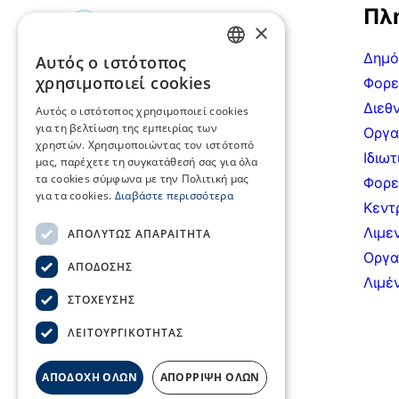
Πλ
×
Δημό
Αυτός ο ιστότοπος
GREEK
Ακτή Μιαούλη 7-9, 185
χρησιμοποιεί cookies
Φορε
35, Πειραιάς
ENGLISH
Διεθν
Αυτός ο ιστότοπος χρησιμοποιεί cookies
τηλ.: (+30) 2104220820,
για τη βελτίωση της εμπειρίας των
Οργα
χρηστών. Χρησιμοποιώντας τον ιστότοπό
(+30) 2104226156
Ιδιωτ
μας, παρέχετε τη συγκατάθεσή σας για όλα
fax: (+30) 2104220822
τα cookies σύμφωνα με την Πολιτική μας
Φορε
για τα cookies.
Διαβάστε περισσότερα
seen@seen.org.gr
Κεντ
Λιμε
ΑΠΟΛΎΤΩΣ ΑΠΑΡΑΊΤΗΤΑ
Οργα
ΑΠΌΔΟΣΗΣ
Λιμέ
ΣΤΌΧΕΥΣΗΣ
ΛΕΙΤΟΥΡΓΙΚΌΤΗΤΑΣ
ΑΠΟΔΟΧΗ ΟΛΩΝ
ΑΠΟΡΡΙΨΗ ΟΛΩΝ