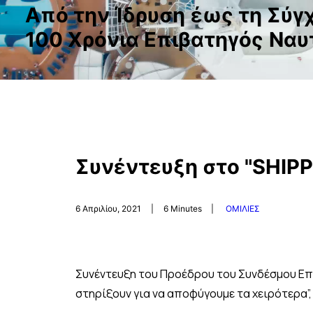
Α
π
ό
τ
η
ν
Ί
δ
ρ
υ
σ
η
έ
ω
ς
τ
η
Σ
ύ
γ
1
0
0
Χ
ρ
ό
ν
ι
α
Ε
π
ι
β
α
τ
η
γ
ό
ς
Ν
α
υ
Συνέντευξη στο "SHIPP
6 Απριλίου, 2021
|
6 Minutes
|
ΟΜΙΛΙΕΣ
Συνέντευξη του Προέδρου του Συνδέσμου Επιχ
στηρίξουν για να αποφύγουμε τα χειρότερα”