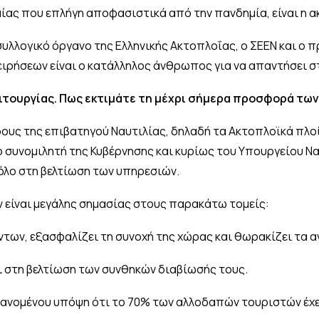
μίας που επλήγη αποφασιστικά από την πανδημία, είναι η 
λλογικό όργανο της Ελληνικής Ακτοπλοΐας, ο ΣΕΕΝ και ο π
ιρήσεων είναι ο κατάλληλος άνθρωπος για να απαντήσει σ
ιτουργίας. Πως εκτιμάτε τη μέχρι σήμερα προσφορά τω
ους της επιβατηγού Ναυτιλίας, δηλαδή τα Ακτοπλοϊκά πλο
ο συνομιλητή της Κυβέρνησης και κυρίως του Υπουργείου Να
ρόλο στη βελτίωση των υπηρεσιών.
είναι μεγάλης σημασίας στους παρακάτω τομείς:
των, εξασφαλίζει τη συνοχή της χώρας και θωρακίζει τα α
ι στη βελτίωση των συνθηκών διαβίωσής τους.
βανομένου υπόψη ότι το 70% των αλλοδαπών τουριστών έχε