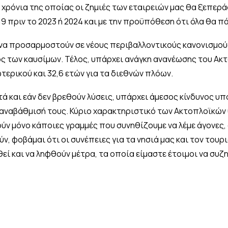
χρόνια της οποίας οι ζημιές των εταιρειών μας θα ξεπεράσ
 πριν το 2023 ή 2024 και με την προϋπόθεση ότι όλα θα πά
0 να προσαρμοστούν σε νέους περιβαλλοντικούς κανονισμο
ς των καυσίμων. Τέλος, υπάρχει ανάγκη ανανέωσης του Ακτ
ωτερικού και 32,6 ετών για τα διεθνών πλόων.
τά και εάν δεν βρεθούν λύσεις, υπάρχει άμεσος κίνδυνος 
 αναβάθμισή τους. Κύριο χαρακτηριστικό των Ακτοπλοϊκών
ούν μόνο κάποιες γραμμές που συνηθίζουμε να λέμε άγονες, 
, φοβάμαι ότι οι συνέπειες για τα νησιά μας και τον τουρ
εί και να ληφθούν μέτρα, τα οποία είμαστε έτοιμοι να συζη