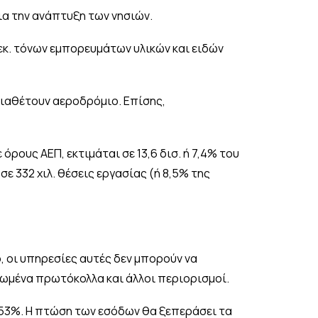
ια την ανάπτυξη των νησιών.
εκ. τόνων εμπορευμάτων υλικών και ειδών
 διαθέτουν αεροδρόμιο. Επίσης,
όρους ΑΕΠ, εκτιμάται σε 13,6 δισ. ή 7,4% του
ε 332 χιλ. θέσεις εργασίας (ή 8,5% της
, οι υπηρεσίες αυτές δεν μπορούν να
ειωμένα πρωτόκολλα και άλλοι περιορισμοί.
 -53%. Η πτώση των εσόδων θα ξεπεράσει τα