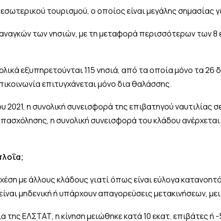
εσωτερικού τουρισμού, ο οποίος είναι μεγάλης σημασίας γ
αναγκών των νησιών, με τη μεταφορά περισσότερων των 8 
νολικά εξυπηρετούνται 115 νησιά, από τα οποία μόνο τα 26
πικοινωνία επιτυγχάνεται μόνο δια θαλάσσης.
υ 2021, η συνολική συνεισφορά της επιβατηγού ναυτιλίας σε 
απασχόλησης, η συνολική συνεισφορά του κλάδου ανέρχεται σ
πλοΐα;
σχέση με άλλους κλάδους γιατί όπως είναι εύλογα κατανοητό
 είναι μηδενική ή υπάρχουν απαγορεύσεις μετακινήσεων, μ
α της ΕΛΣΤΑΤ, η κίνηση μειώθηκε κατά 10 εκατ. επιβάτες ή