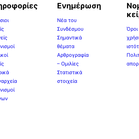
ηροφορίες
Ενημέρωση
Νο
κε
σιοι
Νέα του
ίς
Συνδέσμου
Όροι
είς
Σημαντικά
χρήσ
νισμοί
θέματα
ιστό
ικοί
Αρθρογραφία
Πολι
ίς
– Ομιλίες
απορ
ρικά
Στατιστικά
ναρχεία
στοιχεία
νισμοί
νων