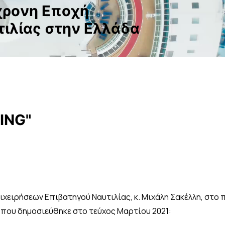
χ
ρ
ο
ν
η
Ε
π
ο
χ
ή
τ
ι
λ
ί
α
ς
σ
τ
η
ν
Ε
λ
λ
ά
δ
α
ING"
ειρήσεων Επιβατηγού Ναυτιλίας, κ. Μιχάλη Σακέλλη, στο περ
, που δημοσιεύθηκε στο τεύχος Μαρτίου 2021: