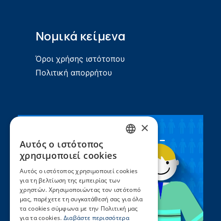
Νομικά κείμενα
Όροι χρήσης ιστότοπου
Πολιτική απορρήτου
×
Συνεργασία ΣEEN –
Αυτός ο ιστότοπος
GREEK
UNICEF
χρησιμοποιεί cookies
ENGLISH
Αυτός ο ιστότοπος χρησιμοποιεί cookies
για τη βελτίωση της εμπειρίας των
χρηστών. Χρησιμοποιώντας τον ιστότοπό
μας, παρέχετε τη συγκατάθεσή σας για όλα
τα cookies σύμφωνα με την Πολιτική μας
για τα cookies.
Διαβάστε περισσότερα