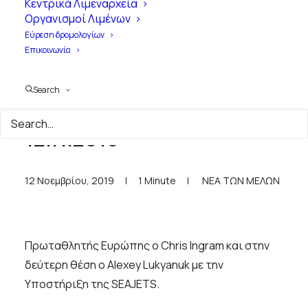
Κεντρικά Λιμεναρχεία
Οργανισμοί Λιμένων
Εύρεση δρομολογίων
Επικοινωνία
Search
SEAJETS - Δελτίο Τύπου
12.11.2019
12 Νοεμβρίου, 2019
|
1 Minute
|
ΝΕΑ ΤΩΝ ΜΕΛΩΝ
Πρωταθλητής Ευρώπης ο Chris Ingram και στην
δεύτερη θέση o Alexey Lukyanuk με την
Υποστήριξη της SEAJETS.