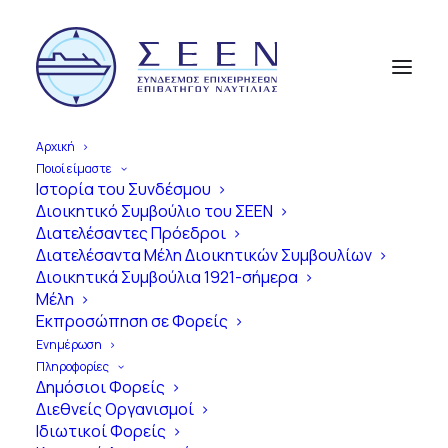
Αρχική
Ποιοί είμαστε
Ιστορία του Συνδέσμου
Διοικητικό Συμβούλιο του ΣΕΕΝ
Α
π
ό
τ
η
ν
Ί
δ
ρ
υ
σ
η
έ
ω
ς
τ
η
Διατελέσαντες Πρόεδροι
Διατελέσαντα Μέλη Διοικητικών Συμβουλίων
Σ
ύ
γ
χ
ρ
ο
ν
η
Ε
π
ο
χ
ή
Διοικητικά Συμβούλια 1921-σήμερα
Μέλη
1
0
0
Χ
ρ
ό
ν
ι
α
Εκπροσώπηση σε Φορείς
Ε
π
ι
β
α
τ
η
γ
ό
ς
Ν
α
υ
τ
ι
λ
ί
α
ς
Ενημέρωση
Πληροφορίες
σ
τ
η
ν
Ε
λ
λ
ά
δ
α
Δημόσιοι Φορείς
Διεθνείς Οργανισμοί
Ιδιωτικοί Φορείς