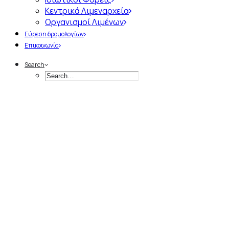
Κεντρικά Λιμεναρχεία
Οργανισμοί Λιμένων
Εύρεση δρομολογίων
Επικοινωνία
Search
Α
π
ό
τ
η
ν
Ί
δ
ρ
υ
σ
η
έ
ω
ς
τ
η
Σ
ύ
γ