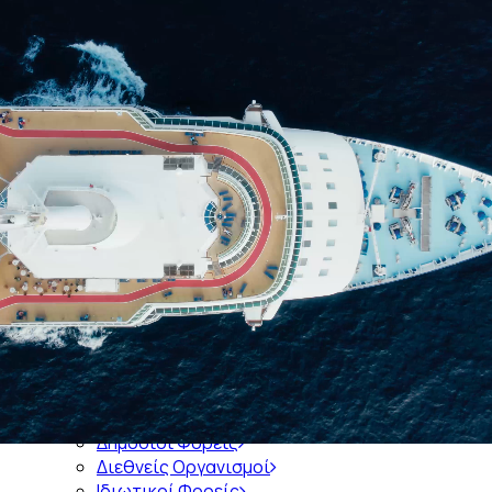
Αρχική
Ποιοί είμαστε
Ιστορία του Συνδέσμου
Διοικητικό Συμβούλιο του ΣΕΕΝ
Διατελέσαντες Πρόεδροι
Διατελέσαντα Μέλη Διοικητικών Συμβουλίων
Διοικητικά Συμβούλια 1921-σήμερα
Μέλη
Εκπροσώπηση σε Φορείς
Ενημέρωση
Πληροφορίες
Δημόσιοι Φορείς
Διεθνείς Οργανισμοί
Ιδιωτικοί Φορείς