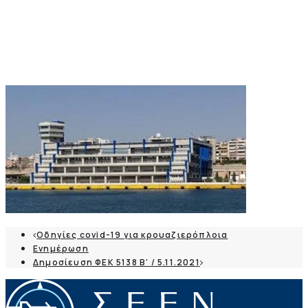
Οδηγίες covid-19 για κρουαζιερόπλοια
Ενημέρωση
Δημοσίευση ΦΕΚ 5138 Β' / 5.11.2021