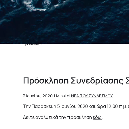
Ιδιωτικοί Φορείς
Κεντρικά Λιμεναρχεία
Οργανισμοί Λιμένων
Εύρεση δρομολογίων
Επικοινωνία
Search
Α
π
ό
τ
η
ν
Ί
δ
ρ
υ
σ
η
έ
Πρόσκληση Συνεδρίασης Σ
3 Ιουνίου, 2020
|
1 Minute
|
ΝΕΑ ΤΟΥ ΣΥΝΔΕΣΜΟΥ
Την Παρασκευή 5 Ιουνίου 2020 και ώρα 12:00 π.
Δείτε αναλυτικά την πρόσκληση
εδώ
.