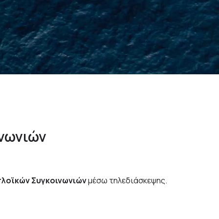
ο
χ
ή
1
0
0
Χ
ρ
ό
ν
ι
α
Ε
π
ι
νωνιών
πλοϊκών Συγκοινωνιών
μέσω τηλεδιάσκεψης.