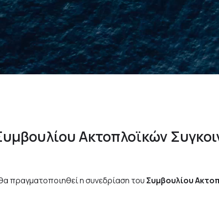
ω
ς
τ
η
Σ
ύ
γ
χ
ρ
ο
ν
η
Ε
π
υμβουλίου Ακτοπλοϊκών Συγκοι
μ. θα πραγματοποιηθεί η συνεδρίαση του
Συμβουλίου Ακτο