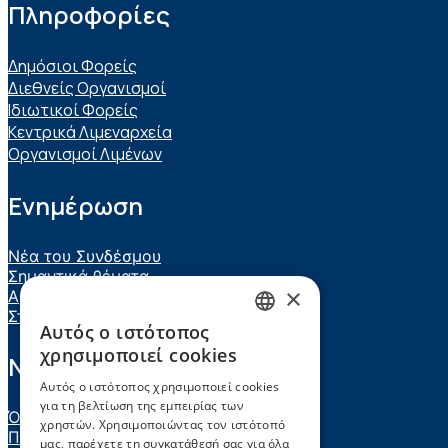
Πληροφορίες
Δημόσιοι Φορείς
Διεθνείς Οργανισμοί
Ιδιωτικοί Φορείς
Κεντρικά Λιμεναρχεία
Οργανισμοί Λιμένων
Ενημέρωση
Νέα του Συνδέσμου
Σημαντικά θέματα
×
Αρθρογραφία – Ομιλίες
Στατιστικά στοιχεία
Αυτός ο ιστότοπος
GREEK
χρησιμοποιεί cookies
Νομικά κείμενα
ENGLISH
Αυτός ο ιστότοπος χρησιμοποιεί cookies
για τη βελτίωση της εμπειρίας των
Όροι χρήσης ιστότοπου
χρηστών. Χρησιμοποιώντας τον ιστότοπό
Πολιτική απορρήτου
μας, παρέχετε τη συγκατάθεσή σας για όλα