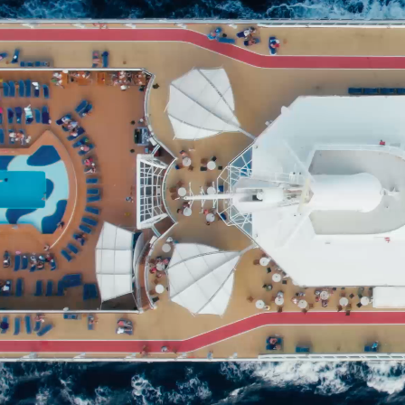
Αρχική
Ποιοί είμαστε
Ιστορία του Συνδέσμου
Διοικητικό Συμβούλιο του ΣΕΕΝ
Διατελέσαντες Πρόεδροι
Διατελέσαντα Μέλη Διοικητικών Συμβουλίων
Διοικητικά Συμβούλια 1921-σήμερα
Μέλη
Εκπροσώπηση σε Φορείς
Ενημέρωση
Πληροφορίες
Δημόσιοι Φορείς
Διεθνείς Οργανισμοί