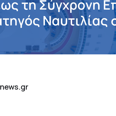
έ
ω
ς
τ
η
Σ
ύ
γ
χ
ρ
ο
ν
η
Ε
α
τ
η
γ
ό
ς
Ν
α
υ
τ
ι
λ
ί
α
ς
gnews.gr