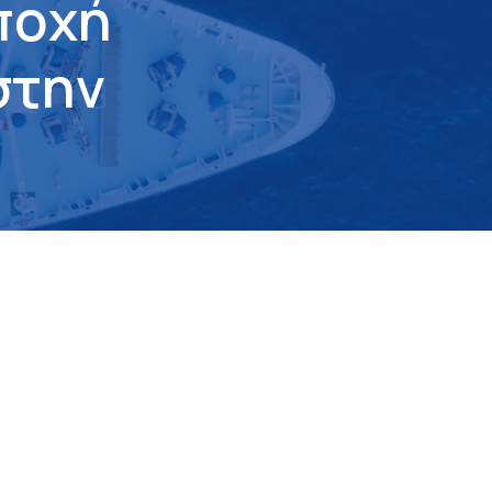
π
ο
χ
ή
σ
τ
η
ν