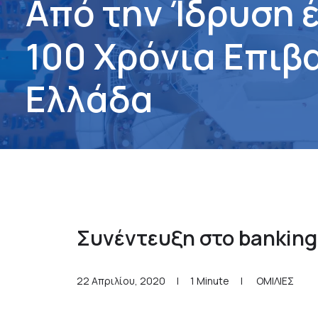
Α
π
ό
τ
η
ν
Ί
δ
ρ
υ
σ
η
1
0
0
Χ
ρ
ό
ν
ι
α
Ε
π
ι
β
Ε
λ
λ
ά
δ
α
Συνέντευξη στο bankin
22 Απριλίου, 2020
|
1 Minute
|
ΟΜΙΛΙΕΣ