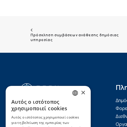
Πρόσκληση συμβάσεων ανάθεσης δημόσιας 
υπηρεσίας
Πλ
×
Δημό
Αυτός ο ιστότοπος
GREEK
Ακτή Μιαούλη 7-9, 185
χρησιμοποιεί cookies
Φορε
35, Πειραιάς
ENGLISH
Διεθ
Αυτός ο ιστότοπος χρησιμοποιεί cookies
τηλ.: (+30) 2104220820,
για τη βελτίωση της εμπειρίας των
Οργα