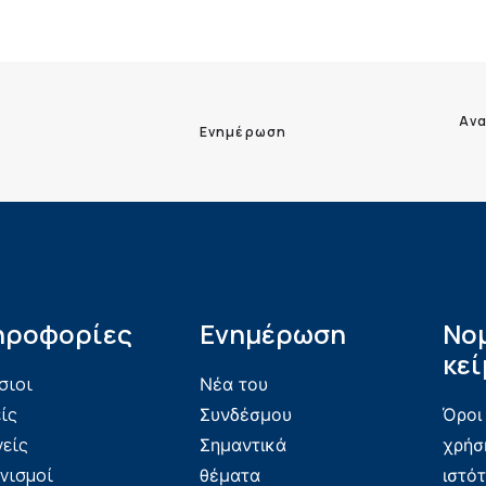
Ανα
Ενημέρωση
ηροφορίες
Ενημέρωση
Νο
κεί
σιοι
Νέα του
ίς
Συνδέσμου
Όροι
νείς
Σημαντικά
χρήσ
νισμοί
θέματα
ιστό