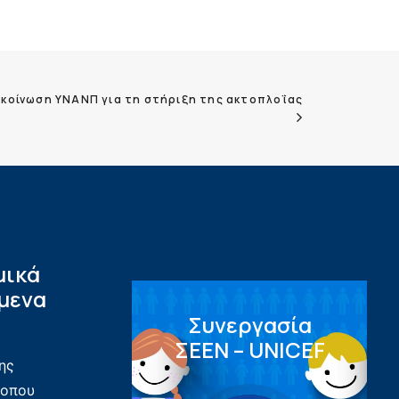
κοίνωση ΥΝΑΝΠ για τη στήριξη της ακτοπλοΐας
μικά
μενα
Συνεργασία
ΣEEN – UNICEF
ης
τοπου