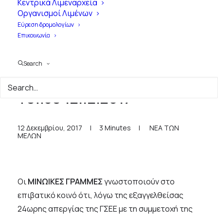
Κεντρικά Λιμεναρχεία
Οργανισμοί Λιμένων
Εύρεση δρομολογίων
Επικοινωνία
Search
Minoan Lines - Δελτίο
Τύπου 12.12.2017
12 Δεκεμβρίου, 2017
|
3 Minutes
|
ΝΕΑ ΤΩΝ
ΜΕΛΩΝ
Οι
ΜΙΝΩΙΚΕΣ ΓΡΑΜΜΕΣ
γνωστοποιούν στο
επιβατικό κοινό ότι, λόγω της εξαγγελθείσας
24ωρης απεργίας της ΓΣΕΕ με τη συμμετοχή της