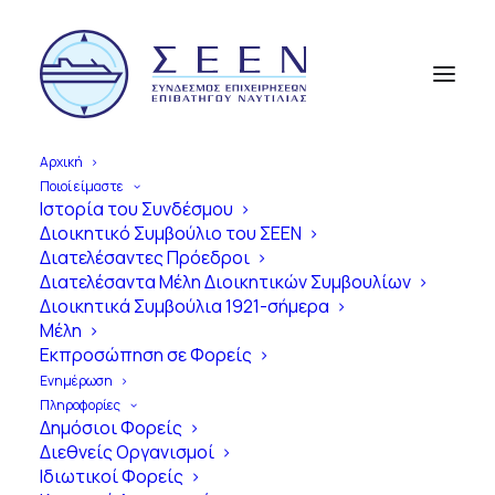
Αρχική
Ποιοί είμαστε
Ιστορία του Συνδέσμου
Διοικητικό Συμβούλιο του ΣΕΕΝ
Α
π
ό
τ
η
ν
Ί
δ
ρ
υ
σ
η
έ
ω
ς
τ
η
Διατελέσαντες Πρόεδροι
Διατελέσαντα Μέλη Διοικητικών Συμβουλίων
Σ
ύ
γ
χ
ρ
ο
ν
η
Ε
π
ο
χ
ή
Διοικητικά Συμβούλια 1921-σήμερα
Μέλη
1
0
0
Χ
ρ
ό
ν
ι
α
Εκπροσώπηση σε Φορείς
Ε
π
ι
β
α
τ
η
γ
ό
ς
Ν
α
υ
τ
ι
λ
ί
α
ς
Ενημέρωση
Πληροφορίες
σ
τ
η
ν
Ε
λ
λ
ά
δ
α
Δημόσιοι Φορείς
Διεθνείς Οργανισμοί
Ιδιωτικοί Φορείς