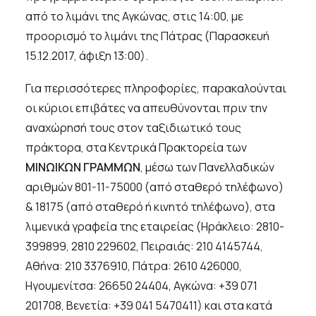
από το λιμάνι της Αγκώνας, στις 14:00, με
προορισμό το λιμάνι της Πάτρας (Παρασκευή
15.12.2017, άφιξη 13:00).
Για περισσότερες πληροφορίες, παρακαλούνται
οι κύριοι επιβάτες να απευθύνονται πριν την
αναχώρησή τους στον ταξιδιωτικό τους
πράκτορα, στα Κεντρικά Πρακτορεία των
ΜΙΝΩΙΚΩΝ ΓΡΑΜΜΩΝ
, μέσω των Πανελλαδικών
αριθμών 801-11-75000 (από σταθερό τηλέφωνο)
& 18175 (από σταθερό ή κινητό τηλέφωνο), στα
λιμενικά γραφεία της εταιρείας (Ηράκλειο: 2810-
399899, 2810 229602, Πειραιάς: 210 4145744,
Αθήνα: 210 3376910, Πάτρα: 2610 426000,
Ηγουμενίτσα: 26650 24404, Αγκώνα: +39 071
201708, Βενετία: +39 041 5470411) και στα κατά