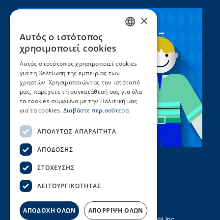
×
Συνεργασία ΣEEN –
Αυτός ο ιστότοπος
GREEK
UNICEF
χρησιμοποιεί cookies
ENGLISH
Αυτός ο ιστότοπος χρησιμοποιεί cookies
για τη βελτίωση της εμπειρίας των
χρηστών. Χρησιμοποιώντας τον ιστότοπό
μας, παρέχετε τη συγκατάθεσή σας για όλα
τα cookies σύμφωνα με την Πολιτική μας
για τα cookies.
Διαβάστε περισσότερα
ΑΠΟΛΎΤΩΣ ΑΠΑΡΑΊΤΗΤΑ
ΑΠΌΔΟΣΗΣ
ΣΤΌΧΕΥΣΗΣ
ΛΕΙΤΟΥΡΓΙΚΌΤΗΤΑΣ
ΑΠΟΔΟΧΗ ΟΛΩΝ
ΑΠΟΡΡΙΨΗ ΟΛΩΝ
© Copyright ΣΕΕΝ | Created by
Hellobl Inc.