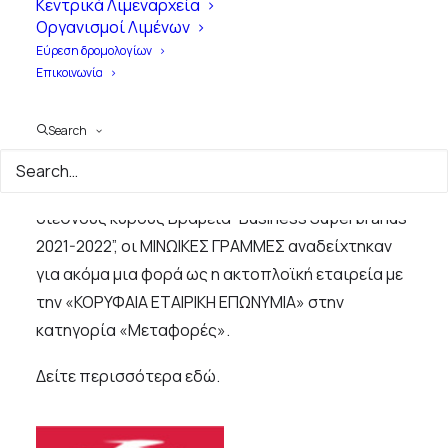
Κεντρικά Λιμεναρχεία
Τύπου 24.12.2021
Οργανισμοί Λιμένων
Εύρεση δρομολογίων
Επικοινωνία
24 Δεκεμβρίου, 2021
|
1 Minute
|
ΝΕΑ ΤΩΝ
ΜΕΛΩΝ
Search
Σε μια λαμπρή εκδήλωση που διοργάνωσαν τα
διεθνούς κύρους Βραβεία “
Business
Superbrands
2021-2022”, οι ΜΙΝΩΙΚΕΣ ΓΡΑΜΜΕΣ αναδείχτηκαν
για ακόμα μια φορά ως η ακτοπλοϊκή εταιρεία με
την «ΚΟΡΥΦΑΙΑ ΕΤΑΙΡΙΚΗ ΕΠΩΝΥΜΙΑ» στην
κατηγορία «Μεταφορές».
Δείτε περισσότερα
εδώ
.