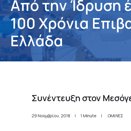
Α
π
ό
τ
η
ν
Ί
δ
ρ
υ
σ
η
1
0
0
Χ
ρ
ό
ν
ι
α
Ε
π
ι
β
Ε
λ
λ
ά
δ
α
Συνέντευξη στον Μεσόγ
29 Νοεμβρίου, 2018
|
1 Minute
|
ΟΜΙΛΙΕΣ