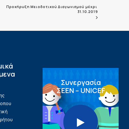
Προκήρυξη Μειοδοτικού Διαγωνισμού μέχρι 
31.10.2019
μικά
μενα
Συνεργασία
ΣEEN – UNICEF
ης
τοπου
τική
ρήτου