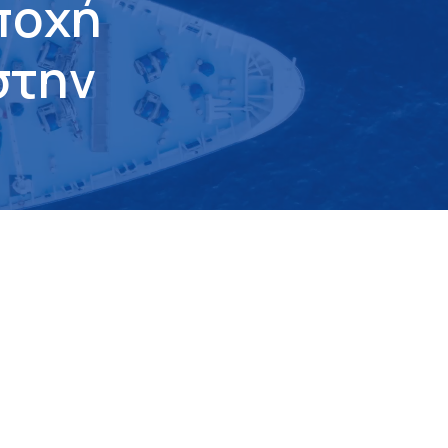
π
ο
χ
ή
σ
τ
η
ν