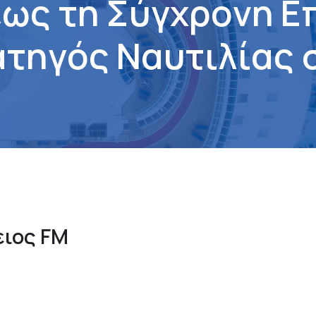
έ
ω
ς
τ
η
Σ
ύ
γ
χ
ρ
ο
ν
η
Ε
α
τ
η
γ
ό
ς
Ν
α
υ
τ
ι
λ
ί
α
ς
ειος FM