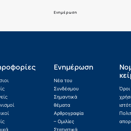
Ενημέρωση
ηροφορίες
Ενημέρωση
Νο
κεί
σιοι
Νέα του
ίς
Συνδέσμου
Όροι
νείς
Σημαντικά
χρήσ
νισμοί
θέματα
ιστό
ικοί
Αρθρογραφία
Πολι
ίς
– Ομιλίες
απορ
ρικά
Στατιστικά