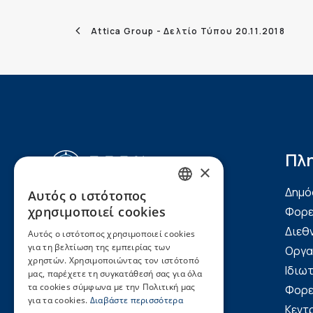
Attica Group - Δελτίο Τύπου 20.11.2018
Πλ
×
Δημό
Αυτός ο ιστότοπος
GREEK
Ακτή Μιαούλη 7-9, 185
χρησιμοποιεί cookies
Φορε
35, Πειραιάς
ENGLISH
Διεθ
Αυτός ο ιστότοπος χρησιμοποιεί cookies
τηλ.: (+30) 2104220820,
για τη βελτίωση της εμπειρίας των
Οργα
χρηστών. Χρησιμοποιώντας τον ιστότοπό
(+30) 2104226156
Ιδιωτ
μας, παρέχετε τη συγκατάθεσή σας για όλα
fax: (+30) 2104220822
τα cookies σύμφωνα με την Πολιτική μας
Φορε
για τα cookies.
Διαβάστε περισσότερα
seen@seen.org.gr
Κεντ