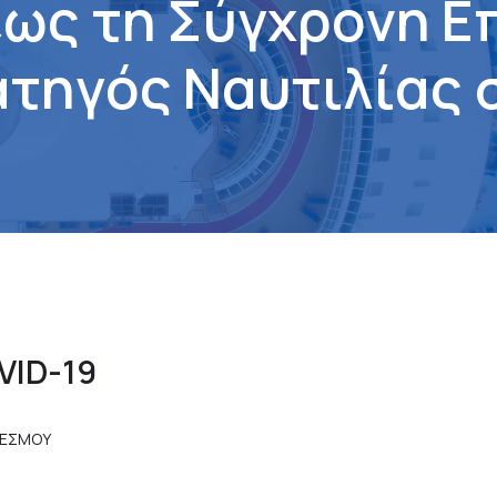
έ
ω
ς
τ
η
Σ
ύ
γ
χ
ρ
ο
ν
η
Ε
α
τ
η
γ
ό
ς
Ν
α
υ
τ
ι
λ
ί
α
ς
VID-19
ΔΕΣΜΟΥ