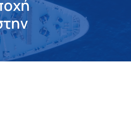
π
ο
χ
ή
σ
τ
η
ν