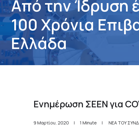
Α
π
ό
τ
η
ν
Ί
δ
ρ
υ
σ
η
1
0
0
Χ
ρ
ό
ν
ι
α
Ε
π
ι
β
Ε
λ
λ
ά
δ
α
Ενημέρωση ΣΕΕΝ για CO
9 Μαρτίου, 2020
|
1 Minute
|
ΝΕΑ ΤΟΥ ΣΥΝ