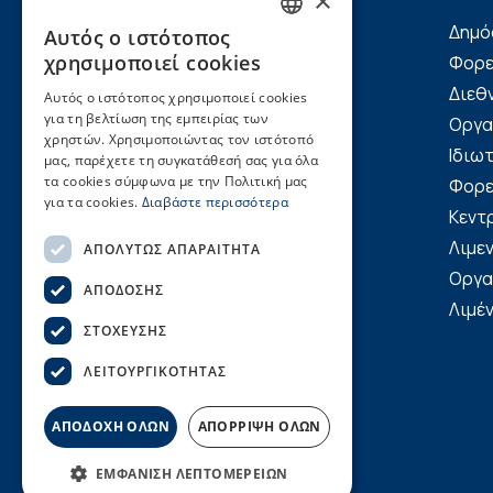
×
Δημό
Αυτός ο ιστότοπος
GREEK
Ακτή Μιαούλη 7-9, 185
χρησιμοποιεί cookies
Φορε
35, Πειραιάς
ENGLISH
Διεθ
Αυτός ο ιστότοπος χρησιμοποιεί cookies
τηλ.: (+30) 2104220820,
για τη βελτίωση της εμπειρίας των
Οργα
χρηστών. Χρησιμοποιώντας τον ιστότοπό
(+30) 2104226156
Ιδιωτ
μας, παρέχετε τη συγκατάθεσή σας για όλα
fax: (+30) 2104220822
τα cookies σύμφωνα με την Πολιτική μας
Φορε
για τα cookies.
Διαβάστε περισσότερα
seen@seen.org.gr
Κεντ
Λιμε
ΑΠΟΛΎΤΩΣ ΑΠΑΡΑΊΤΗΤΑ
Οργα
ΑΠΌΔΟΣΗΣ
Λιμέ
ΣΤΌΧΕΥΣΗΣ
ΛΕΙΤΟΥΡΓΙΚΌΤΗΤΑΣ
ΑΠΟΔΟΧΗ ΟΛΩΝ
ΑΠΟΡΡΙΨΗ ΟΛΩΝ
ΕΜΦΆΝΙΣΗ ΛΕΠΤΟΜΕΡΕΙΏΝ
© Copyright ΣΕΕΝ | Created by
Hellobl Inc.