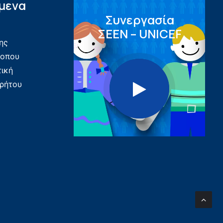
μενα
Συνεργασία
ΣEEN – UNICEF
ης
τοπου
τική
ρήτου