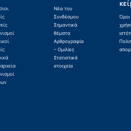
κεί
σιοι
Νέα του
ίς
Συνδέσμου
Όροι
νείς
Σημαντικά
χρήσ
νισμοί
θέματα
ιστό
ικοί
Αρθρογραφία
Πολι
ίς
– Ομιλίες
απορ
ρικά
Στατιστικά
ναρχεία
στοιχεία
νισμοί
νων