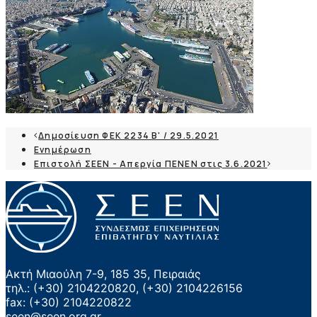
Δημοσίευση ΦΕΚ 2234 Β' / 29.5.2021
Ενημέρωση
Επιστολή ΣΕΕΝ - Απεργία ΠΕΝΕΝ στις 3.6.2021
Ακτή Μιαούλη 7-9, 185 35, Πειραιάς
τηλ.: (+30) 2104220820, (+30) 2104226156
fax: (+30) 2104220822
seen@seen.org.gr