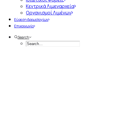
Κεντρικά Λιμεναρχεία
Οργανισμοί Λιμένων
Εύρεση δρομολογίων
Επικοινωνία
Search
Α
π
ό
τ
η
ν
Ί
δ
ρ
υ
σ
η
έ
ω
ς
τ
η
Σ
ύ
γ