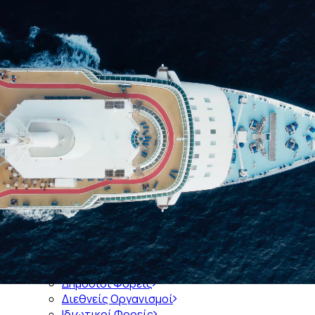
Αρχική
Ποιοί είμαστε
Ιστορία του Συνδέσμου
Διοικητικό Συμβούλιο του ΣΕΕΝ
Διατελέσαντες Πρόεδροι
Διατελέσαντα Μέλη Διοικητικών Συμβουλίων
Διοικητικά Συμβούλια 1921-σήμερα
Μέλη
Εκπροσώπηση σε Φορείς
Ενημέρωση
Πληροφορίες
Δημόσιοι Φορείς
Διεθνείς Οργανισμοί
Ιδιωτικοί Φορείς