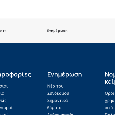
Ενημέρωση
2019
ηροφορίες
Ενημέρωση
Νο
κεί
σιοι
Νέα του
ίς
Συνδέσμου
Όροι
νείς
Σημαντικά
χρήσ
νισμοί
θέματα
ιστό
ικοί
Αρθρογραφία
Πολι