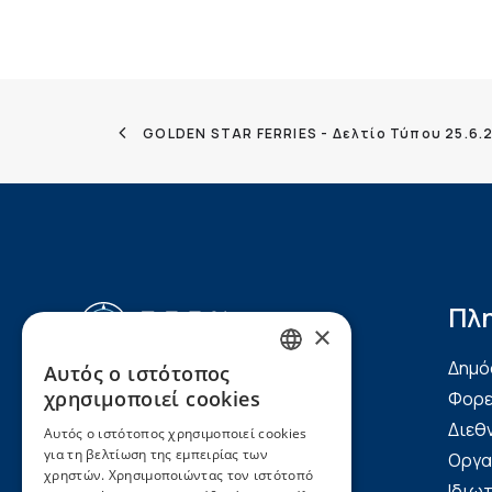
GOLDEN STAR FERRIES - Δελτίο Τύπου 25.6.
Πλ
×
Δημό
Αυτός ο ιστότοπος
GREEK
Ακτή Μιαούλη 7-9, 185
χρησιμοποιεί cookies
Φορε
35, Πειραιάς
ENGLISH
Διεθ
Αυτός ο ιστότοπος χρησιμοποιεί cookies
τηλ.: (+30) 2104220820,
για τη βελτίωση της εμπειρίας των
Οργα
χρηστών. Χρησιμοποιώντας τον ιστότοπό
(+30) 2104226156
Ιδιωτ