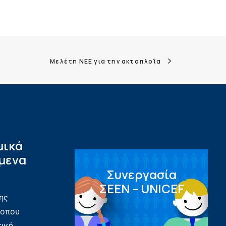
Μελέτη ΝΕΕ για την ακτοπλοΐα
μικά
μενα
Συνεργασία
ΣEEN – UNICEF
ης
τοπου
τική