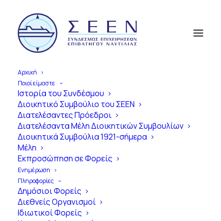
Αρχική
Ποιοί είμαστε
Ιστορία του Συνδέσμου
Διοικητικό Συμβούλιο του ΣΕΕΝ
Α
π
ό
τ
η
ν
Ί
δ
ρ
υ
σ
η
έ
ω
ς
τ
η
Διατελέσαντες Πρόεδροι
Διατελέσαντα Μέλη Διοικητικών Συμβουλίων
Σ
ύ
γ
χ
ρ
ο
ν
η
Ε
π
ο
χ
ή
Διοικητικά Συμβούλια 1921-σήμερα
Μέλη
1
0
0
Χ
ρ
ό
ν
ι
α
Εκπροσώπηση σε Φορείς
Ε
π
ι
β
α
τ
η
γ
ό
ς
Ν
α
υ
τ
ι
λ
ί
α
ς
Ενημέρωση
Πληροφορίες
σ
τ
η
ν
Ε
λ
λ
ά
δ
α
Δημόσιοι Φορείς
Διεθνείς Οργανισμοί
Ιδιωτικοί Φορείς