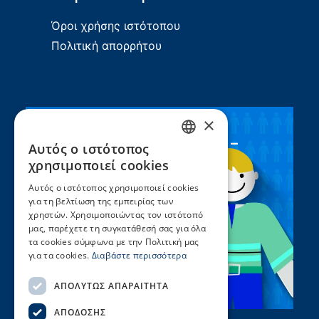
Όροι χρήσης ιστότοπου
Πολιτική απορρήτου
×
Συνεργασία ΣEEN –
Αυτός ο ιστότοπος
GREEK
UNICEF
χρησιμοποιεί cookies
ENGLISH
Αυτός ο ιστότοπος χρησιμοποιεί cookies
για τη βελτίωση της εμπειρίας των
χρηστών. Χρησιμοποιώντας τον ιστότοπό
μας, παρέχετε τη συγκατάθεσή σας για όλα
τα cookies σύμφωνα με την Πολιτική μας
για τα cookies.
Διαβάστε περισσότερα
ΑΠΟΛΎΤΩΣ ΑΠΑΡΑΊΤΗΤΑ
ΑΠΌΔΟΣΗΣ