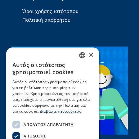
Όροι χρήσης ιστότοπου
Πολιτική απορρήτου
×
Συνεργασία ΣEEN –
Αυτός ο ιστότοπος
GREEK
UNICEF
χρησιμοποιεί cookies
ENGLISH
Αυτός ο ιστότοπος χρησιμοποιεί cookies
για τη βελτίωση της εμπειρίας των
χρηστών. Χρησιμοποιώντας τον ιστότοπό
μας, παρέχετε τη συγκατάθεσή σας για όλα
τα cookies σύμφωνα με την Πολιτική μας
για τα cookies.
Διαβάστε περισσότερα
ΑΠΟΛΎΤΩΣ ΑΠΑΡΑΊΤΗΤΑ
ΑΠΌΔΟΣΗΣ