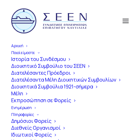
Αρχική
Ποιοί είμαστε
Ιστορία του Συνδέσμου
Διοικητικό Συμβούλιο του ΣΕΕΝ
Α
π
ό
τ
η
ν
Ί
δ
ρ
υ
σ
η
έ
ω
ς
τ
η
Διατελέσαντες Πρόεδροι
Διατελέσαντα Μέλη Διοικητικών Συμβουλίων
Σ
ύ
γ
χ
ρ
ο
ν
η
Ε
π
ο
χ
ή
Διοικητικά Συμβούλια 1921-σήμερα
Μέλη
1
0
0
Χ
ρ
ό
ν
ι
α
Εκπροσώπηση σε Φορείς
Ε
π
ι
β
α
τ
η
γ
ό
ς
Ν
α
υ
τ
ι
λ
ί
α
ς
Ενημέρωση
Πληροφορίες
σ
τ
η
ν
Ε
λ
λ
ά
δ
α
Δημόσιοι Φορείς
Διεθνείς Οργανισμοί
Ιδιωτικοί Φορείς