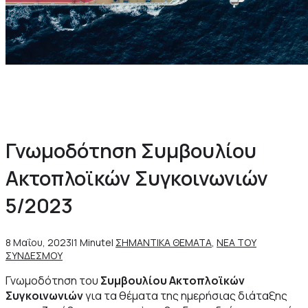
Α
π
ό
τ
η
ν
Ί
δ
ρ
υ
σ
η
έ
ω
ς
τ
η
Σ
ύ
γ
Γνωμοδότηση Συμβουλίου
Ακτοπλοϊκών Συγκοινωνιών
5/2023
8 Μαΐου, 2023
|
1 Minute
|
ΣΗΜΑΝΤΙΚΑ ΘΕΜΑΤΑ
,
ΝΕΑ ΤΟΥ
ΣΥΝΔΕΣΜΟΥ
Γνωμοδότηση του
Συμβουλίου Ακτοπλοϊκών
Συγκοινωνιών
για τα θέματα της ημερήσιας διάταξης