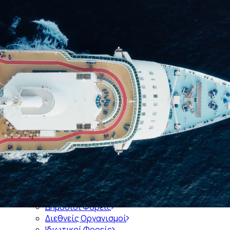
Αρχική
Ποιοί είμαστε
Ιστορία του Συνδέσμου
Διοικητικό Συμβούλιο του ΣΕΕΝ
Διατελέσαντες Πρόεδροι
Διατελέσαντα Μέλη Διοικητικών Συμβουλίων
Διοικητικά Συμβούλια 1921-σήμερα
Μέλη
Εκπροσώπηση σε Φορείς
Ενημέρωση
Πληροφορίες
Δημόσιοι Φορείς
Διεθνείς Οργανισμοί
Ιδιωτικοί Φορείς