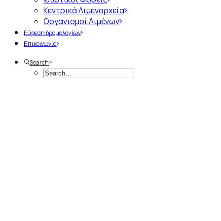
Κεντρικά Λιμεναρχεία
Οργανισμοί Λιμένων
Εύρεση δρομολογίων
Επικοινωνία
Search
Α
π
ό
τ
η
ν
Ί
δ
ρ
υ
σ
η
έ
ω
ς
τ
η
Σ
ύ
γ