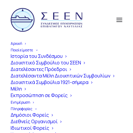
Αρχική
Ποιοί είμαστε
Ιστορία του Συνδέσμου
Διοικητικό Συμβούλιο του ΣΕΕΝ
Α
π
ό
τ
η
ν
Ί
δ
ρ
υ
σ
η
έ
ω
ς
τ
η
Διατελέσαντες Πρόεδροι
Διατελέσαντα Μέλη Διοικητικών Συμβουλίων
Σ
ύ
γ
χ
ρ
ο
ν
η
Ε
π
ο
χ
ή
Διοικητικά Συμβούλια 1921-σήμερα
Μέλη
1
0
0
Χ
ρ
ό
ν
ι
α
Εκπροσώπηση σε Φορείς
Ε
π
ι
β
α
τ
η
γ
ό
ς
Ν
α
υ
τ
ι
λ
ί
α
ς
Ενημέρωση
Πληροφορίες
σ
τ
η
ν
Ε
λ
λ
ά
δ
α
Δημόσιοι Φορείς
Διεθνείς Οργανισμοί
Ιδιωτικοί Φορείς