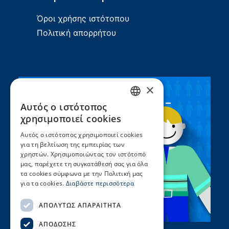
Όροι χρήσης ιστότοπου
Πολιτική απορρήτου
×
Συνεργασία ΣEEN –
Αυτός ο ιστότοπος
GREEK
UNICEF
χρησιμοποιεί cookies
ENGLISH
Αυτός ο ιστότοπος χρησιμοποιεί cookies
για τη βελτίωση της εμπειρίας των
χρηστών. Χρησιμοποιώντας τον ιστότοπό
μας, παρέχετε τη συγκατάθεσή σας για όλα
τα cookies σύμφωνα με την Πολιτική μας
για τα cookies.
Διαβάστε περισσότερα
ΑΠΟΛΎΤΩΣ ΑΠΑΡΑΊΤΗΤΑ
ΑΠΌΔΟΣΗΣ