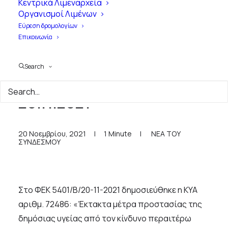
Κεντρικά Λιμεναρχεία
Οργανισμοί Λιμένων
Εύρεση δρομολογίων
Επικοινωνία
Search
Δημοσίευση ΦΕΚ 5401 Β' /
20.11.2021
20 Νοεμβρίου, 2021
|
1 Minute
|
ΝΕΑ ΤΟΥ
ΣΥΝΔΕΣΜΟΥ
Στο ΦΕΚ 5401/Β/20-11-2021 δημοσιεύθηκε η ΚΥΑ
αριθμ. 72486: «Έκτακτα μέτρα προστασίας της
δημόσιας υγείας από τον κίνδυνο περαιτέρω