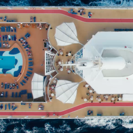
Αρχική
Ποιοί είμαστε
Ιστορία του Συνδέσμου
Διοικητικό Συμβούλιο του ΣΕΕΝ
Διατελέσαντες Πρόεδροι
Διατελέσαντα Μέλη Διοικητικών Συμβουλίων
Διοικητικά Συμβούλια 1921-σήμερα
Μέλη
Εκπροσώπηση σε Φορείς
Ενημέρωση
Πληροφορίες
Δημόσιοι Φορείς
Διεθνείς Οργανισμοί