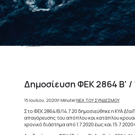
Ιδιωτικοί Φορείς
Κεντρικά Λιμεναρχεία
Οργανισμοί Λιμένων
Εύρεση δρομολογίων
Επικοινωνία
Search
Α
π
ό
τ
η
ν
Ί
δ
ρ
υ
σ
η
έ
Δημοσίευση ΦΕΚ 2864 Β' / 
15 Ιουλίου, 2020
|
1 Minute
|
ΝΕΑ ΤΟΥ ΣΥΝΔΕΣΜΟΥ
Στο ΦΕΚ 2864/Β/14.7.20 δημοσιεύθηκε η ΚΥΑ Δ1α/Γ
απαγόρευσης του απόπλου και κατάπλου κρουαζι
χρονικό διάστημα από 1.7.2020 έως και 15.7.2020