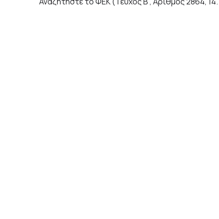
Αναζητήστε το ΦΕΚ (Τεύχος Β’, Αριθμός 2864, 14