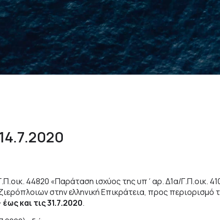
ω
ς
τ
η
Σ
ύ
γ
χ
ρ
ο
ν
η
Ε
π
14.7.2020
.Π.οικ. 44820 «Παράταση ισχύος της υπ΄αρ. Δ1α/Γ.Π.οικ. 41
ερόπλοιων στην ελληνική Επικράτεια, προς περιορισμό τη
»
έως και τις 31.7.2020
.