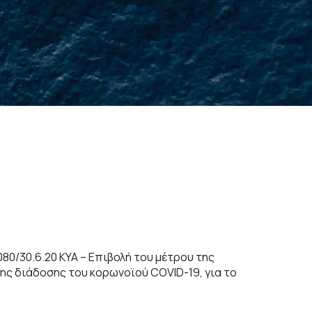
ο
χ
ή
1
0
0
Χ
ρ
ό
ν
ι
α
Ε
π
ι
080/30.6.20 ΚΥΑ – Επιβολή του μέτρου της
ς διάδοσης του κορωνοϊού COVID-19, για το