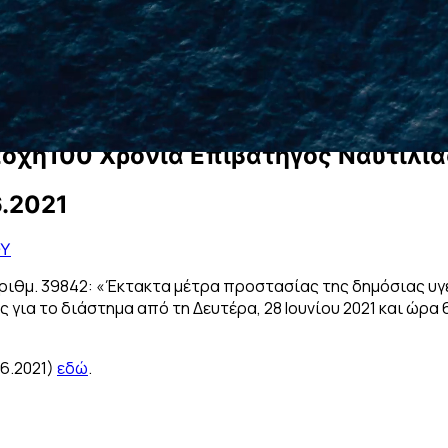
π
ο
χ
ή
1
0
0
Χ
ρ
ό
ν
ι
α
Ε
π
ι
β
α
τ
η
γ
ό
ς
Ν
α
υ
τ
ι
λ
ί
α
6.2021
ΟΥ
αριθμ. 39842: «Έκτακτα μέτρα προστασίας της δημόσιας υ
ια το διάστημα από τη Δευτέρα, 28 Ιουνίου 2021 και ώρα 6:
.6.2021)
εδώ
.