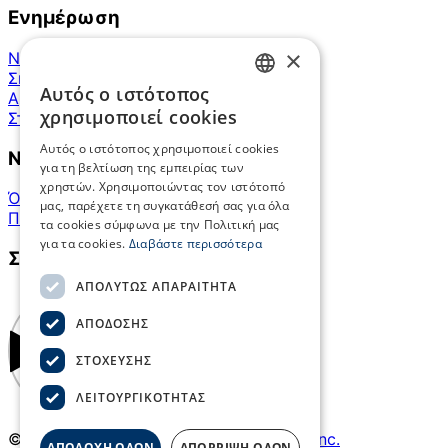
Ενημέρωση
×
Νέα του Συνδέσμου
Σημαντικά θέματα
Αυτός ο ιστότοπος
Αρθρογραφία – Ομιλίες
GREEK
χρησιμοποιεί cookies
Στατιστικά στοιχεία
ENGLISH
Αυτός ο ιστότοπος χρησιμοποιεί cookies
Νομικά κείμενα
για τη βελτίωση της εμπειρίας των
χρηστών. Χρησιμοποιώντας τον ιστότοπό
Όροι χρήσης ιστότοπου
μας, παρέχετε τη συγκατάθεσή σας για όλα
Πολιτική απορρήτου
τα cookies σύμφωνα με την Πολιτική μας
για τα cookies.
Διαβάστε περισσότερα
Συνεργασία ΣEEN – UNICEF
ΑΠΟΛΎΤΩΣ ΑΠΑΡΑΊΤΗΤΑ
ΑΠΌΔΟΣΗΣ
ΣΤΌΧΕΥΣΗΣ
ΛΕΙΤΟΥΡΓΙΚΌΤΗΤΑΣ
© Copyright ΣΕΕΝ | Created by
Hellobl Inc.
ΑΠΟΔΟΧΗ ΟΛΩΝ
ΑΠΟΡΡΙΨΗ ΟΛΩΝ