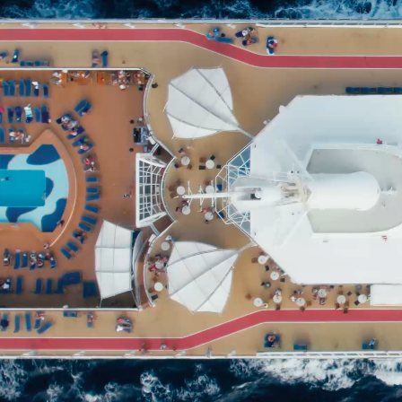
Αρχική
Ποιοί είμαστε
Ιστορία του Συνδέσμου
Διοικητικό Συμβούλιο του ΣΕΕΝ
Διατελέσαντες Πρόεδροι
Διατελέσαντα Μέλη Διοικητικών Συμβουλίων
Διοικητικά Συμβούλια 1921-σήμερα
Μέλη
Εκπροσώπηση σε Φορείς
Ενημέρωση
Πληροφορίες
Δημόσιοι Φορείς
Διεθνείς Οργανισμοί
Ιδιωτικοί Φορείς
Κεντρικά Λιμεναρχεία