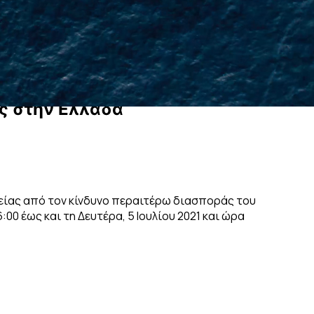
ς
σ
τ
η
ν
Ε
λ
λ
ά
δ
α
γείας από τον κίνδυνο περαιτέρω διασποράς του
00 έως και τη Δευτέρα, 5 Ιουλίου 2021 και ώρα