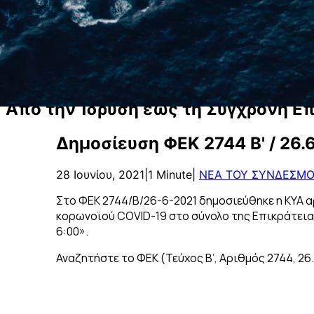
Οργανισμοί Λιμένων
Εύρεση δρομολογίων
Επικοινωνία
Search
Α
π
ό
τ
η
ν
Ί
δ
ρ
υ
σ
η
έ
ω
ς
τ
η
Σ
ύ
γ
χ
ρ
ο
ν
η
Ε
Δημοσίευση ΦΕΚ 2744 Β' / 26.
28 Ιουνίου, 2021
|
1 Minute
|
ΝΕΑ ΤΟΥ ΣΥΝΔΕΣΜ
Στο ΦΕΚ 2744/Β/26-6-2021 δημοσιεύθηκε η ΚΥΑ 
κορωνοϊού COVID-19 στο σύνολο της Επικράτειας γ
6:00».
Αναζητήστε το ΦΕΚ (Τεύχος Β’, Αριθμός 2744, 26