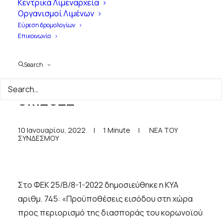
Κεντρικά Λιμεναρχεία
Οργανισμοί Λιμένων
Εύρεση δρομολογίων
Επικοινωνία
Search
Δημοσίευση ΦΕΚ 25 Β' /
8.1.2022
10 Ιανουαρίου, 2022
|
1 Minute
|
ΝΕΑ ΤΟΥ
ΣΥΝΔΕΣΜΟΥ
Στο ΦΕΚ 25/Β/8-1-2022 δημοσιεύθηκε η ΚΥΑ
αριθμ. 745: «Προϋποθέσεις εισόδου στη χώρα
προς περιορισμό της διασποράς του κορωνοϊού