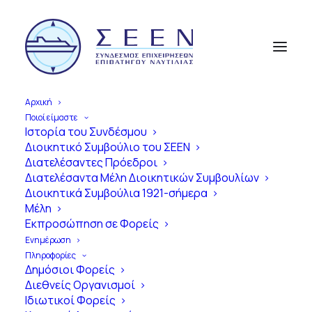
Αρχική
Ποιοί είμαστε
Ιστορία του Συνδέσμου
Διοικητικό Συμβούλιο του ΣΕΕΝ
Α
π
ό
τ
η
ν
Ί
δ
ρ
υ
σ
η
έ
ω
ς
τ
η
Διατελέσαντες Πρόεδροι
Διατελέσαντα Μέλη Διοικητικών Συμβουλίων
Σ
ύ
γ
χ
ρ
ο
ν
η
Ε
π
ο
χ
ή
Διοικητικά Συμβούλια 1921-σήμερα
Μέλη
1
0
0
Χ
ρ
ό
ν
ι
α
Εκπροσώπηση σε Φορείς
Ε
π
ι
β
α
τ
η
γ
ό
ς
Ν
α
υ
τ
ι
λ
ί
α
ς
Ενημέρωση
Πληροφορίες
σ
τ
η
ν
Ε
λ
λ
ά
δ
α
Δημόσιοι Φορείς
Διεθνείς Οργανισμοί
Ιδιωτικοί Φορείς