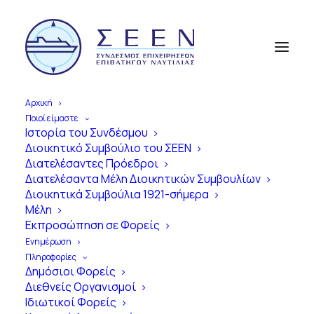
Αρχική
Ποιοί είμαστε
Ιστορία του Συνδέσμου
Διοικητικό Συμβούλιο του ΣΕΕΝ
Διατελέσαντες Πρόεδροι
Διατελέσαντα Μέλη Διοικητικών Συμβουλίων
Διοικητικά Συμβούλια 1921-σήμερα
Μέλη
Εκπροσώπηση σε Φορείς
Ενημέρωση
Πληροφορίες
Δημόσιοι Φορείς
Διεθνείς Οργανισμοί
Δημοσίευση ΦΕΚ 1872 Β' /
Ιδιωτικοί Φορείς