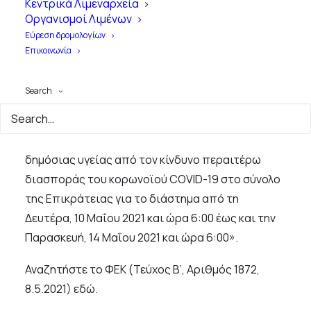
Κεντρικά Λιμεναρχεία
8.5.2021
Οργανισμοί Λιμένων
Εύρεση δρομολογίων
Επικοινωνία
8 Μαΐου, 2021
|
1 Minute
|
ΝΕΑ ΤΟΥ ΣΥΝΔΕΣΜΟΥ
Search
Στο ΦΕΚ 1872/Β/8-5-2021 δημοσιεύθηκε η ΚΥΑ
αριθμ. 28503: «Έκτακτα μέτρα προστασίας της
δημόσιας υγείας από τον κίνδυνο περαιτέρω
διασποράς του κορωνοϊού COVID-19 στο σύνολο
της Επικράτειας για το διάστημα από τη
Δευτέρα, 10 Μαΐου 2021 και ώρα 6:00 έως και την
Παρασκευή, 14 Μαΐου 2021 και ώρα 6:00».
Αναζητήστε το ΦΕΚ (Τεύχος Β’, Αριθμός 1872,
8.5.2021)
εδώ
.