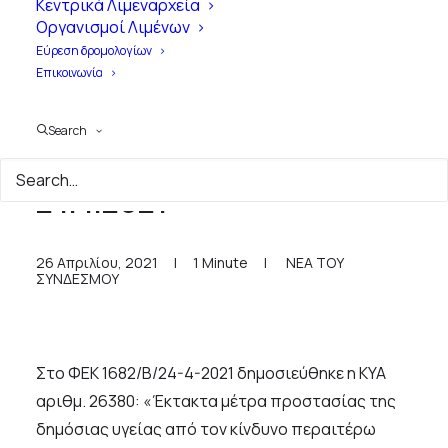
Κεντρικά Λιμεναρχεία
Οργανισμοί Λιμένων
Εύρεση δρομολογίων
Επικοινωνία
Search
Δημοσίευση ΦΕΚ 1682 Β' /
24.4.2021
26 Απριλίου, 2021
|
1 Minute
|
ΝΕΑ ΤΟΥ
ΣΥΝΔΕΣΜΟΥ
Στο ΦΕΚ 1682/Β/24-4-2021 δημοσιεύθηκε η ΚΥΑ
αριθμ. 26380: «Έκτακτα μέτρα προστασίας της
δημόσιας υγείας από τον κίνδυνο περαιτέρω