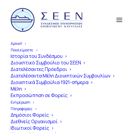
Αρχική
Ποιοί είμαστε
Ιστορία του Συνδέσμου
Διοικητικό Συμβούλιο του ΣΕΕΝ
Α
π
ό
τ
η
ν
Ί
δ
ρ
υ
σ
η
έ
ω
ς
τ
η
Διατελέσαντες Πρόεδροι
Διατελέσαντα Μέλη Διοικητικών Συμβουλίων
Σ
ύ
γ
χ
ρ
ο
ν
η
Ε
π
ο
χ
ή
Διοικητικά Συμβούλια 1921-σήμερα
Μέλη
1
0
0
Χ
ρ
ό
ν
ι
α
Εκπροσώπηση σε Φορείς
Ε
π
ι
β
α
τ
η
γ
ό
ς
Ν
α
υ
τ
ι
λ
ί
α
ς
Ενημέρωση
Πληροφορίες
σ
τ
η
ν
Ε
λ
λ
ά
δ
α
Δημόσιοι Φορείς
Διεθνείς Οργανισμοί
Ιδιωτικοί Φορείς