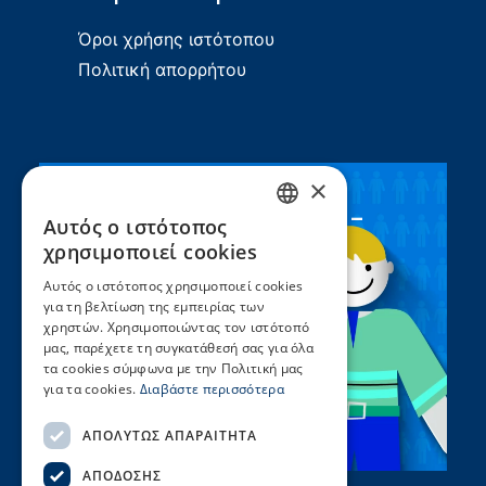
Όροι χρήσης ιστότοπου
Πολιτική απορρήτου
×
Συνεργασία ΣEEN –
Αυτός ο ιστότοπος
GREEK
UNICEF
χρησιμοποιεί cookies
ENGLISH
Αυτός ο ιστότοπος χρησιμοποιεί cookies
για τη βελτίωση της εμπειρίας των
χρηστών. Χρησιμοποιώντας τον ιστότοπό
μας, παρέχετε τη συγκατάθεσή σας για όλα
τα cookies σύμφωνα με την Πολιτική μας
για τα cookies.
Διαβάστε περισσότερα
ΑΠΟΛΎΤΩΣ ΑΠΑΡΑΊΤΗΤΑ
ΑΠΌΔΟΣΗΣ