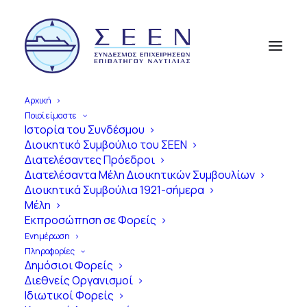
Αρχική
Ποιοί είμαστε
Ιστορία του Συνδέσμου
Διοικητικό Συμβούλιο του ΣΕΕΝ
Α
π
ό
τ
η
ν
Ί
δ
ρ
υ
σ
η
έ
ω
ς
τ
η
Διατελέσαντες Πρόεδροι
Διατελέσαντα Μέλη Διοικητικών Συμβουλίων
Σ
ύ
γ
χ
ρ
ο
ν
η
Ε
π
ο
χ
ή
Διοικητικά Συμβούλια 1921-σήμερα
Μέλη
1
0
0
Χ
ρ
ό
ν
ι
α
Εκπροσώπηση σε Φορείς
Ε
π
ι
β
α
τ
η
γ
ό
ς
Ν
α
υ
τ
ι
λ
ί
α
ς
Ενημέρωση
Πληροφορίες
σ
τ
η
ν
Ε
λ
λ
ά
δ
α
Δημόσιοι Φορείς
Διεθνείς Οργανισμοί
Ιδιωτικοί Φορείς