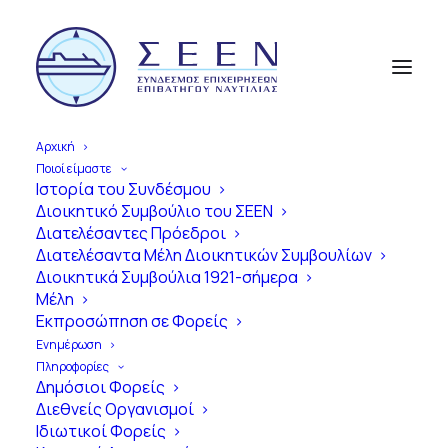
Αρχική
Ποιοί είμαστε
Ιστορία του Συνδέσμου
Διοικητικό Συμβούλιο του ΣΕΕΝ
Α
π
ό
τ
η
ν
Ί
δ
ρ
υ
σ
η
έ
ω
ς
τ
η
Διατελέσαντες Πρόεδροι
Διατελέσαντα Μέλη Διοικητικών Συμβουλίων
Σ
ύ
γ
χ
ρ
ο
ν
η
Ε
π
ο
χ
ή
Διοικητικά Συμβούλια 1921-σήμερα
Μέλη
1
0
0
Χ
ρ
ό
ν
ι
α
Εκπροσώπηση σε Φορείς
Ε
π
ι
β
α
τ
η
γ
ό
ς
Ν
α
υ
τ
ι
λ
ί
α
ς
Ενημέρωση
Πληροφορίες
σ
τ
η
ν
Ε
λ
λ
ά
δ
α
Δημόσιοι Φορείς
Διεθνείς Οργανισμοί
Ιδιωτικοί Φορείς