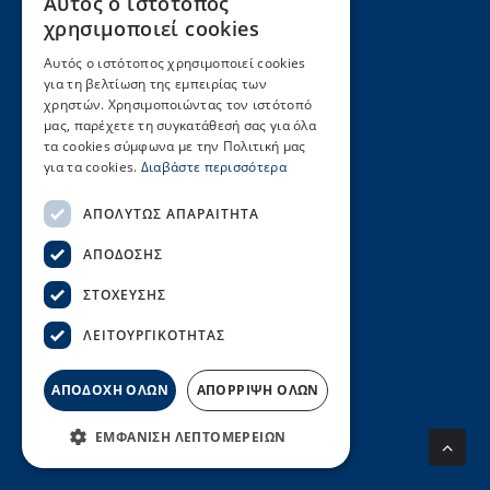
Αυτός ο ιστότοπος
τηλ.: (+30) 2104220820, (+30)
GREEK
χρησιμοποιεί cookies
2104226156
ENGLISH
Αυτός ο ιστότοπος χρησιμοποιεί cookies
fax: (+30) 2104220822
για τη βελτίωση της εμπειρίας των
seen@seen.org.gr
χρηστών. Χρησιμοποιώντας τον ιστότοπό
μας, παρέχετε τη συγκατάθεσή σας για όλα
τα cookies σύμφωνα με την Πολιτική μας
για τα cookies.
Διαβάστε περισσότερα
ΑΠΟΛΎΤΩΣ ΑΠΑΡΑΊΤΗΤΑ
Πληροφορίες
ΑΠΌΔΟΣΗΣ
Δημόσιοι Φορείς
ΣΤΌΧΕΥΣΗΣ
Διεθνείς Οργανισμοί
ΛΕΙΤΟΥΡΓΙΚΌΤΗΤΑΣ
Ιδιωτικοί Φορείς
Κεντρικά Λιμεναρχεία
ΑΠΟΔΟΧΗ ΟΛΩΝ
ΑΠΟΡΡΙΨΗ ΟΛΩΝ
Οργανισμοί Λιμένων
ΕΜΦΆΝΙΣΗ ΛΕΠΤΟΜΕΡΕΙΏΝ