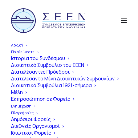
Αρχική
Ποιοί είμαστε
Ιστορία του Συνδέσμου
Διοικητικό Συμβούλιο του ΣΕΕΝ
Α
π
ό
τ
η
ν
Ί
δ
ρ
υ
σ
η
έ
ω
ς
τ
η
Διατελέσαντες Πρόεδροι
Διατελέσαντα Μέλη Διοικητικών Συμβουλίων
Σ
ύ
γ
χ
ρ
ο
ν
η
Ε
π
ο
χ
ή
Διοικητικά Συμβούλια 1921-σήμερα
Μέλη
1
0
0
Χ
ρ
ό
ν
ι
α
Εκπροσώπηση σε Φορείς
Ε
π
ι
β
α
τ
η
γ
ό
ς
Ν
α
υ
τ
ι
λ
ί
α
ς
Ενημέρωση
Πληροφορίες
σ
τ
η
ν
Ε
λ
λ
ά
δ
α
Δημόσιοι Φορείς
Διεθνείς Οργανισμοί
Ιδιωτικοί Φορείς