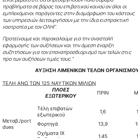
προβλήματα σε βάρος του επιβατικού κοινού αν όλοι οι
εμπλεκόμενοι παράγοντες στην διαμόρφωση του κόστους
των υπηρεσιών λειτουργήσουν με την ίδια εισπρακτική
νοοτροπία με τον ΟΛΗΓ.
Προτείνουμε και παρακαλούμε για την αναστολή
εφαρμογής των αυξήσεων και την άμεση έναρξη
συζητήσεων για τον επαναπροσδιορισμό των τελών στις
προ των αυξήσεων τιμές τους.”
ΑΥΞΗΣΗ ΛΙΜΕΝΙΚΩΝ ΤΕΛΩΝ ΟΡΓΑΝΙΣΜΟ
ΤΕΛΗ ΑΝΩ ΤΩΝ 125 ΝΑΥΤΙΚΩΝ ΜΙΛΙΩΝ
ΠΛΟΕΣ
ΠΡΙΝ
Μ
ΕΞΩΤΕΡΙΚΟΥ
Τέλη επιβατών
1,6
εξωτερικού
Μεταβ./port
Φορτηγά
13,9
1
dues
Οχήματα ΙΧ
1,45