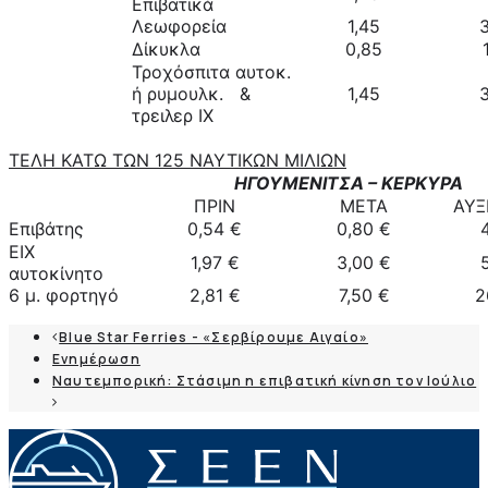
Επιβατικά
Λεωφορεία
1,45
Δίκυκλα
0,85
Τροχόσπιτα αυτοκ.
ή ρυμουλκ. &
1,45
τρειλερ ΙΧ
ΤΕΛΗ ΚΑΤΩ ΤΩΝ 125 ΝΑΥΤΙΚΩΝ ΜΙΛΙΩΝ
ΗΓΟΥΜΕΝΙΤΣΑ – ΚΕΡΚΥΡΑ
ΠΡΙΝ
ΜΕΤΑ
ΑΥΞ
Επιβάτης
0,54 €
0,80 €
ΕΙΧ
1,97 €
3,00 €
αυτοκίνητο
6 μ. φορτηγό
2,81 €
7,50 €
2
Blue Star Ferries - «Σερβίρουμε Αιγαίο»
Ενημέρωση
Ναυτεμπορική: Στάσιμη η επιβατική κίνηση τον Ιούλιο