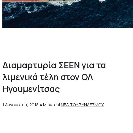
Α
π
ό
τ
η
ν
Ί
δ
ρ
υ
σ
η
έ
ω
ς
τ
η
Σ
ύ
γ
Διαμαρτυρία ΣΕΕΝ για τα
λιμενικά τέλη στον ΟΛ
Ηγουμενίτσας
1 Αυγούστου, 2018
|
4 Minutes
|
ΝΕΑ ΤΟΥ ΣΥΝΔΕΣΜΟΥ