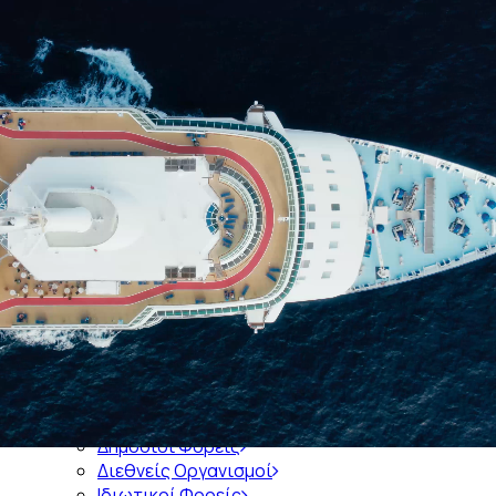
Αρχική
Ποιοί είμαστε
Ιστορία του Συνδέσμου
Διοικητικό Συμβούλιο του ΣΕΕΝ
Διατελέσαντες Πρόεδροι
Διατελέσαντα Μέλη Διοικητικών Συμβουλίων
Διοικητικά Συμβούλια 1921-σήμερα
Μέλη
Εκπροσώπηση σε Φορείς
Ενημέρωση
Πληροφορίες
Δημόσιοι Φορείς
Διεθνείς Οργανισμοί
Ιδιωτικοί Φορείς