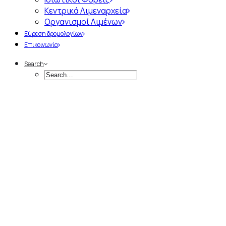
Κεντρικά Λιμεναρχεία
Οργανισμοί Λιμένων
Εύρεση δρομολογίων
Επικοινωνία
Search
Α
π
ό
τ
η
ν
Ί
δ
ρ
υ
σ
η
έ
ω
ς
τ
η
Σ
ύ
γ