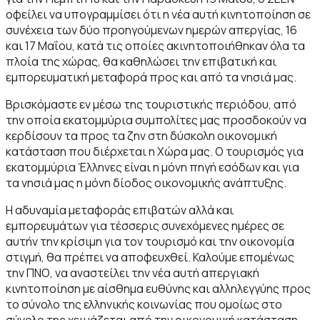
οφείλει να υπογραμμίσει ότι η νέα αυτή κινητοποίηση σε
συνέχεια των δύο προηγούμενων ημερών απεργίας, 16
και 17 Μαΐου, κατά τις οποίες ακινητοποιήθηκαν όλα τα
πλοία της χώρας, θα καθηλώσει την επιβατική και
εμπορευματική μεταφορά προς και από τα νησιά μας.
Βρισκόμαστε εν μέσω της τουριστικής περιόδου, από
την οποία εκατομμύρια συμπολίτες μας προσδοκούν να
κερδίσουν τα προς τα ζην στη δύσκολη οικονομική
κατάσταση που διέρχεται η Χώρα μας. Ο τουρισμός για
εκατομμύρια Έλληνες είναι η μόνη πηγή εσόδων και για
τα νησιά μας η μόνη δίοδος οικονομικής ανάπτυξης.
Η αδυναμία μεταφοράς επιβατών αλλά και
εμπορευμάτων για τέσσερις συνεχόμενες ημέρες σε
αυτήν την κρίσιμη για τον τουρισμό και την οικονομία
στιγμή, θα πρέπει να αποφευχθεί. Καλούμε επομένως
την ΠΝΟ, να αναστείλει την νέα αυτή απεργιακή
κινητοποίηση με αίσθημα ευθύνης και αλληλεγγύης προς
το σύνολο της ελληνικής κοινωνίας που ομοίως στο
σύνολο της χειμάζεται από την οικονομική κατάσταση