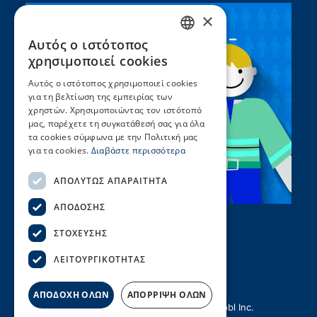
×
Συνεργασία ΣEEN –
Αυτός ο ιστότοπος
GREEK
UNICEF
χρησιμοποιεί cookies
ENGLISH
Αυτός ο ιστότοπος χρησιμοποιεί cookies
για τη βελτίωση της εμπειρίας των
χρηστών. Χρησιμοποιώντας τον ιστότοπό
μας, παρέχετε τη συγκατάθεσή σας για όλα
τα cookies σύμφωνα με την Πολιτική μας
για τα cookies.
Διαβάστε περισσότερα
ΑΠΟΛΎΤΩΣ ΑΠΑΡΑΊΤΗΤΑ
ΑΠΌΔΟΣΗΣ
ΣΤΌΧΕΥΣΗΣ
ΛΕΙΤΟΥΡΓΙΚΌΤΗΤΑΣ
ΑΠΟΔΟΧΗ ΟΛΩΝ
ΑΠΟΡΡΙΨΗ ΟΛΩΝ
© Copyright ΣΕΕΝ | Created by
Hellobl Inc.