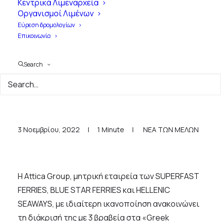
Κεντρικά Λιμεναρχεία
Οργανισμοί Λιμένων
Εύρεση δρομολογίων
Επικοινωνία
Search
ATTICA GROUP - Δελτίο
Τύπου 3.11.2022
3 Νοεμβρίου, 2022
|
1 Minute
|
ΝΕΑ ΤΩΝ ΜΕΛΩΝ
Η Attica Group, μητρική εταιρεία των SUPERFAST
FERRIES, BLUE STAR FERRIES και HELLENIC
SEAWAYS, με ιδιαίτερη ικανοποίηση ανακοινώνει
τη διάκρισή της με 3 βραβεία στα «Greek