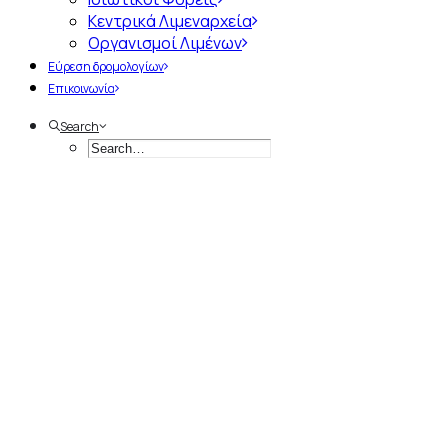
Κεντρικά Λιμεναρχεία
Οργανισμοί Λιμένων
Εύρεση δρομολογίων
Επικοινωνία
Search
Α
π
ό
τ
η
ν
Ί
δ
ρ
υ
σ
η
έ
ω
ς
τ
η
Σ
ύ
γ