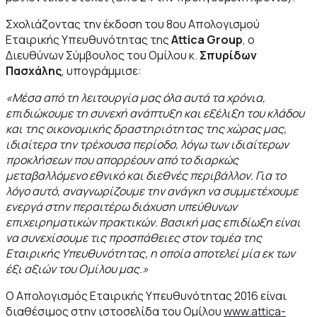
Σχολιάζοντας την έκδοση του 8ου Απολογισμού
Εταιρικής Υπευθυνότητας της
Attica Group
, ο
Διευθύνων Σύμβουλος του Ομίλου κ.
Σπυρίδων
Πασχάλης
, υπογράμμισε:
«Μέσα από τη λειτουργία μας όλα αυτά τα χρόνια,
επιδιώκουμε τη συνεχή ανάπτυξη και εξέλιξη του κλάδου
και της οικονομικής δραστηριότητας της χώρας μας,
ιδιαίτερα την τρέχουσα περίοδο, λόγω των ιδιαίτερων
προκλήσεων που απορρέουν από το διαρκώς
μεταβαλλόμενο εθνικό και διεθνές περιβάλλον. Για το
λόγο αυτό, αναγνωρίζουμε την ανάγκη να συμμετέχουμε
ενεργά στην περαιτέρω διάχυση υπεύθυνων
επιχειρηματικών πρακτικών. Βασική μας επιδίωξη είναι
να συνεχίσουμε τις προσπάθειες στον τομέα της
Εταιρικής Υπευθυνότητας, η οποία αποτελεί μία εκ των
έξι αξιών του Ομίλου μας.»
Ο Απολογισμός Εταιρικής Υπευθυνότητας 2016 είναι
διαθέσιμος στην ιστοσελίδα του Ομίλου
www.attica-