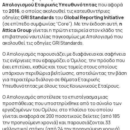
Απολογισμού Εταιρικής Υπευθυνότητας
που αφορά
το
2016
, ο οποίος ακολουθεί τις κατευθυντήριες
οδηγίες
GRI Standards
του
Global Reporting Initiative
(σε επίπεδο συμφωνίας “Core”). Με την έκδοση αυτή,
η
Attica Group
γίνεται η πρώτη εταιρεία στον κλάδο της
επιβατηγού ναυτιλίας παγκοσμίως με Απολογισμό που
ακολουθεί τις οδηγίες GRI Standards.
Ο Απολογισμός παρουσιάζει με διαφάνεια και σαφήνεια
τις ενέργειες που εφαρμόζει ο Όμιλος, την πρόοδο που
έχει επιτύχει, καθώς και τους τομείς στους οποίους
υπάρχουν περιθώρια βελτίωσης, αποτελώντας την βάση
για περαιτέρω διάλογο σε θέματα Εταιρικής
Υπευθυνότητας με όλους τους Κοινωνικούς Εταίρους.
Ο Απολογισμός αποτέλεσε το επιστέγασμα μιας
προσπάθειας που υποστηρίχθηκε από το σύνολο των
εργαζομένων του Ομίλου, στο πλαίσιο του οποίου
γίνεται αναφορά σε 200 ποσοτικούς δείκτες (από 185
την προηγούμενη χρονιά) και παρουσιάζονται 33
μελλοντικοί στόχοι (από 24 την προηγούμενη χρονιά).