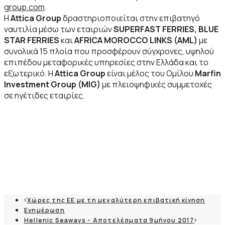
group.com
.
Η
Attica Group
δραστηριοποιείται στην επιβατηγό
ναυτιλία μέσω των εταιριών
SUPERFAST FERRIES, BLUE
STAR FERRIES
και
AFRICA MOROCCO LINKS (AML)
με
συνολικά 15 πλοία που προσφέρουν σύγχρονες, υψηλού
επιπέδου μεταφορικές υπηρεσίες στην Ελλάδα και το
εξωτερικό. Η
Attica Group
είναι μέλος του Ομίλου
Marfin
Investment Group (MIG)
με πλειοψηφικές συμμετοχές
σε ηγέτιδες εταιρίες.
Χώρες της ΕΕ με τη μεγαλύτερη επιβατική κίνηση
Ενημέρωση
Hellenic Seaways - Αποτελέσματα 9μήνου 2017