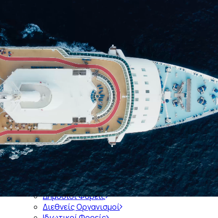
Αρχική
Ποιοί είμαστε
Ιστορία του Συνδέσμου
Διοικητικό Συμβούλιο του ΣΕΕΝ
Διατελέσαντες Πρόεδροι
Διατελέσαντα Μέλη Διοικητικών Συμβουλίων
Διοικητικά Συμβούλια 1921-σήμερα
Μέλη
Εκπροσώπηση σε Φορείς
Ενημέρωση
Πληροφορίες
Δημόσιοι Φορείς
Διεθνείς Οργανισμοί
Ιδιωτικοί Φορείς