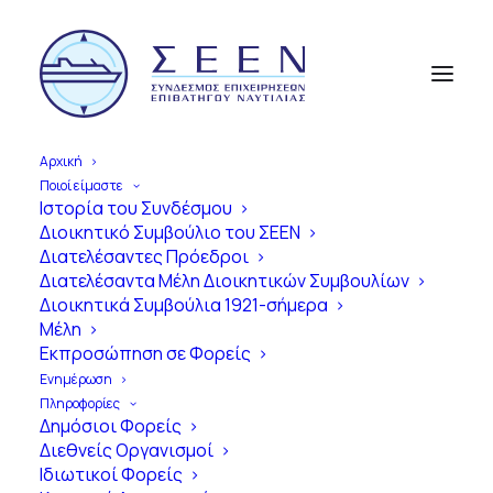
Αρχική
Ποιοί είμαστε
Ιστορία του Συνδέσμου
Διοικητικό Συμβούλιο του ΣΕΕΝ
Α
π
ό
τ
η
ν
Ί
δ
ρ
υ
σ
η
έ
ω
ς
τ
η
Διατελέσαντες Πρόεδροι
Διατελέσαντα Μέλη Διοικητικών Συμβουλίων
Σ
ύ
γ
χ
ρ
ο
ν
η
Ε
π
ο
χ
ή
Διοικητικά Συμβούλια 1921-σήμερα
Μέλη
1
0
0
Χ
ρ
ό
ν
ι
α
Εκπροσώπηση σε Φορείς
Ε
π
ι
β
α
τ
η
γ
ό
ς
Ν
α
υ
τ
ι
λ
ί
α
ς
Ενημέρωση
Πληροφορίες
σ
τ
η
ν
Ε
λ
λ
ά
δ
α
Δημόσιοι Φορείς
Διεθνείς Οργανισμοί
Ιδιωτικοί Φορείς