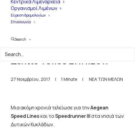
Κεντρικά Λιμεναρχεία
Οργανισμοί Λιμένων
Εύρεση δρομολογίων
Επικοινωνία
Search
Aegean Speed Lines -
Δελτίο Τύπου 27.11.2017
27 Νοεμβρίου, 2017
|
1 Minute
|
ΝΕΑ ΤΩΝ ΜΕΛΩΝ
Μια ακόμη χρονιά τελείωσε για την
Aegean
Speed Lines
και το
Speedrunner III
στα νησιά των
Δυτικών Κυκλάδων.