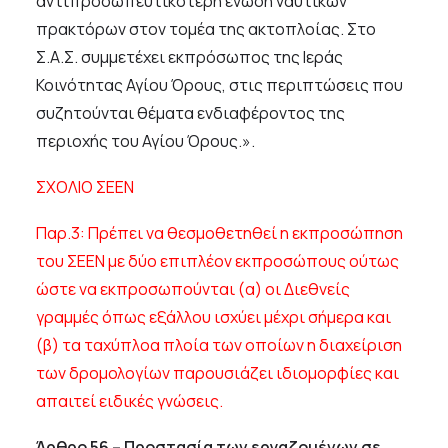
αντιπροσωπευτικότερη ένωση ναυτικών
πρακτόρων στον τομέα της ακτοπλοίας. Στο
Σ.Α.Σ. συμμετέχει εκπρόσωπος της Ιεράς
Κοινότητας Αγίου Όρους, στις περιπτώσεις που
συζητούνται θέματα ενδιαφέροντος της
περιοχής του Αγίου Όρους.».
ΣΧΟΛΙΟ ΣΕΕΝ
Παρ.3: Πρέπει να θεσμοθετηθεί η εκπροσώπηση
του ΣΕΕΝ με δύο επιπλέον εκπροσώπους ούτως
ώστε να εκπροσωπούνται (α) οι Διεθνείς
γραμμές όπως εξάλλου ισχύει μέχρι σήμερα και
(β) τα ταχύπλοα πλοία των οποίων η διαχείριση
των δρομολογίων παρουσιάζει ιδιομορφίες και
απαιτεί ειδικές γνώσεις.
Άρθρο 56 – Προστασία των εργαζομένων σε