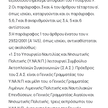
εξουσιοδοτημένα με απόφαση του Υπουργού.».
2.Οι παράγραφοι 3 και 4 του άρθρου τέταρτου α’,
όπως ισχύει, καταργούνται και οι παράγραφοι
5,6,7 και 8 αναριθμούνται ως 3,4, 5 και 6
αντίστοιχα.
3.Η παράγραφος 1 του άρθρου ένατου του ν.
2932/2001 (Α’ 145), όπως ισχύει, αντικαθίσταται
ως ακολούθως:
«1. Στο Υπουργείο Ναυτιλίας και Νησιωτικής
Πολιτικής (Υ.ΝΑ,Ν.Π.) λειτουργεί Συμβούλιο
Ακτοπλοϊκών Συγκοινωνιών (Σ.Α.Σ.). Πρόεδρος
του Σ.Α.Σ. είναι ο Γενικός Γραμματέας του
Υ.ΝΑ.Ν.Π. και μέλη του, ο Γενικός Γραμματέας
Λιμένων, Λιμενικής Πολιτικής και Ναυτιλιακών
Επενδύσεων, ο Γενικός Γραμματέας Αιγαίου και
Νησιωτικής Πολιτικής, τρεις εκπρόσωποι του