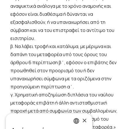
αναψυκτικά ανάλογα με το χρόνο αναμονής και
εφόσον είναι διαθέσιμα ή δύνανται να
εξασφαλισθούν, ή να υπαναχωρήσει από τη
σύμβαση και να του επιστραφεί το αντίτιμο του
εισιτηρίου.
β. Να λάβει τροφή και κατάλυμα, με μέριμνα και
δαπάνη του μεταφορέα υπό τους όρους του
άρθρου 6 περίπτωση β΄, εφόσον ο επιβάτης δεν
προωθηθεί στον προορισμό του ή δεν
υπαναχωρήσει σύμφωνα με τα οριζόμενα στην
προηγούμενη περίπτωση α΄.
γ. Χρηματική αποζημίωση διπλάσια του ναύλου
μεταφοράς επιβάτη ή άλλη αντισταθμιστική
παροχή μετά από συμφωνία των συμβαλλομένων,
×
εφόσον δεν προωθηθεί στον προορισμό του
εντός 24 ωρών με υπαιτιότητα του μεταφορέα.»