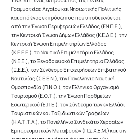
Υ.ΝΑ.Ν.Π., ένας εκπρόσωπος της Γενικής
Γραμματείας Αιγαίου και Νησιωτικής Πολιτικής
και από ένας εκπρόσωπος που υποδεικνύεται
από την Ένωση Περιφερειών Ελλάδος (ΕΝ.Π.Ε.),
την Κεντρική Ένωση Δήμων Ελλάδος (Κ.Ε.Δ.Ε.), την
Κεντρική Ένωση Επιμελητηρίων Ελλάδος
(Κ.Ε.Ε.Ε.), το Ναυτικό Επιμελητήριο Ελλάδος
(Ν.Ε.Ε.), το Ξενοδοχειακό Επιμελητήριο Ελλάδος
(Ξ.Ε.Ε.), τον Σύνδεσμο Επιχειρήσεων Επιβατηγού
Ναυτιλίας (Σ.Ε.Ε.Ν.), την Πανελλήνια Ναυτική
Ομοσπονδία (Π.Ν.Ο.), τον Ελληνικό Οργανισμό
Τουρισμού (Ε.Ο.Τ.), την Ένωση Πορθμείων
Εσωτερικού (Ε.Π.Ε.), τον Σύνδεσμο των εν Ελλάδι
Τουριστικών και Ταξιδιωτικών Γραφείων
(Η.Α.Τ.Τ.Α.), το Πανελλήνιο Συνδικάτο Χερσαίων
Εμπορευματικών Μεταφορών (Π.Σ.Χ.Ε.Μ.) και την