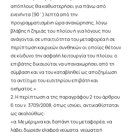
απόπλους θα καθυστερήσει για πάνω από
ενενήντα (90΄) λεπτά από την
προγραμματισμένη ώρα αναχώρησης, λόγω
βλάβης ή ζημιάς του πλοίου ή για λόγους που
ανάγονται σε υπαιτιότητα του μεταφορέα ή σε
περίπτωση καιρικών συνθηκών οι οποίες θέτουν
σε κίνδυνο την ασφαλή λειτουργία του πλοίου, ο
επιβάτης δικαιούται να υπαναχωρήσει από τη
σύμβαση και να του καταβληθεί ως αποζημίωση
το αντίτιμο του εισιτηρίου επιβάτη και
οχήματος.».
2. Η περίπτωση α της παραγράφου 2 του άρθρου
6 του ν. 3709/2008, όπως ισχύει, αντικαθίσταται
ως ακολούθως:
«α. Με μέριμνα και δαπάνη του μεταφορέα, να
λάβει δωρεάν ελαφρά γεύματα, γεύματα ή