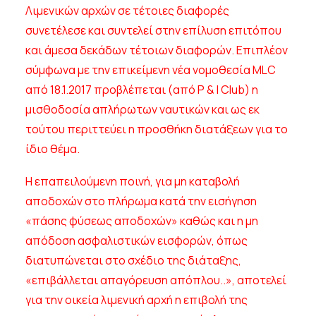
Λιμενικών αρχών σε τέτοιες διαφορές
συνετέλεσε και συντελεί στην επίλυση επιτόπου
και άμεσα δεκάδων τέτοιων διαφορών. Επιπλέον
σύμφωνα με την επικείμενη νέα νομοθεσία
MLC
από 18.1.2017 προβλέπεται (από
P
&
I
Club
) η
μισθοδοσία απλήρωτων ναυτικών και ως εκ
τούτου περιττεύει η προσθήκη διατάξεων για το
ίδιο θέμα.
Η επαπειλούμενη ποινή, για μη καταβολή
αποδοχών στο πλήρωμα κατά την εισήγηση
«πάσης φύσεως αποδοχών» καθώς και η μη
απόδοση ασφαλιστικών εισφορών, όπως
διατυπώνεται στο σχέδιο της διάταξης,
«επιβάλλεται απαγόρευση απόπλου..», αποτελεί
για την οικεία λιμενική αρχή η επιβολή της