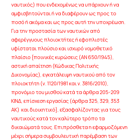
ναυτικός) που ενδεχομένως να υπάρχουν ή να
αμφισβητούνται ή να διαφέρουν ως προς το
ποσό ή ακόμα και ως προς αυτή την υποχρέωση.
Για την προστασία των ναυτικών από
αφερέγγυους πλοιοκτήτες ή εφοπλιστές
υφίσταται πλούσιο και ισχυρό νομοθετικό
πλαίσιο {ποινικές κυρώσεις (ΑΝ 650/1945),
αστική απαίτηση (Κώδικας Πολιτικής
Δικονομίας), εγκατάλειψη ναυτικού από τον
πλοιοκτήτη (ν. 1120/1981 και ν. 3816/2010),
προνόμιο του μισθού κατά τα άρθρα 205-209
ΚΙΝΔ, επίσχεση εργασίας (άρθρα 325, 329, 353
ΑΚ) και διοικητικό}, εξασφαλίζοντας για τους
ναυτικούς κατά τον καλύτερο τρόπο τα
δικαιώματά τους. Επιπρόσθετα η εφαρμοζόμενη
μέχρι σήμερα συμβουλευτική παρέμβαση των