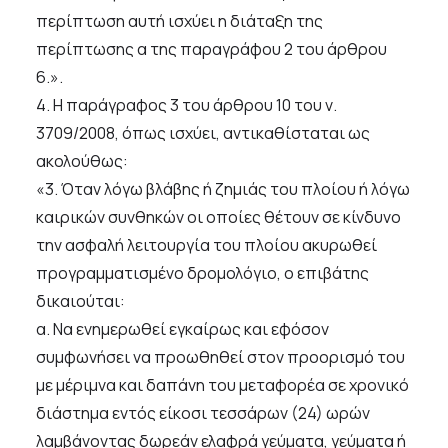
περίπτωση αυτή ισχύει η διάταξη της
περίπτωσης α της παραγράφου 2 του άρθρου
6.».
4. Η παράγραφος 3 του άρθρου 10 του ν.
3709/2008, όπως ισχύει, αντικαθίσταται ως
ακολούθως:
«3. Όταν λόγω βλάβης ή ζημιάς του πλοίου ή λόγω
καιρικών συνθηκών οι οποίες θέτουν σε κίνδυνο
την ασφαλή λειτουργία του πλοίου ακυρωθεί
προγραμματισμένο δρομολόγιο, ο επιβάτης
δικαιούται:
α. Να ενημερωθεί εγκαίρως και εφόσον
συμφωνήσει να προωθηθεί στον προορισμό του
με μέριμνα και δαπάνη του μεταφορέα σε χρονικό
διάστημα εντός είκοσι τεσσάρων (24) ωρών
λαμβάνοντας δωρεάν ελαφρά γεύματα, γεύματα ή