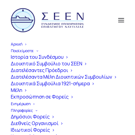
Αρχική
Ποιοί είμαστε
Ιστορία του Συνδέσμου
Διοικητικό Συμβούλιο του ΣΕΕΝ
Α
π
ό
τ
η
ν
Ί
δ
ρ
υ
σ
η
έ
ω
ς
τ
η
Διατελέσαντες Πρόεδροι
Διατελέσαντα Μέλη Διοικητικών Συμβουλίων
Σ
ύ
γ
χ
ρ
ο
ν
η
Ε
π
ο
χ
ή
Διοικητικά Συμβούλια 1921-σήμερα
Μέλη
1
0
0
Χ
ρ
ό
ν
ι
α
Εκπροσώπηση σε Φορείς
Ε
π
ι
β
α
τ
η
γ
ό
ς
Ν
α
υ
τ
ι
λ
ί
α
ς
Ενημέρωση
Πληροφορίες
σ
τ
η
ν
Ε
λ
λ
ά
δ
α
Δημόσιοι Φορείς
Διεθνείς Οργανισμοί
Ιδιωτικοί Φορείς