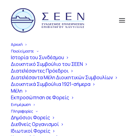
Αρχική
Ποιοί είμαστε
Ιστορία του Συνδέσμου
Διοικητικό Συμβούλιο του ΣΕΕΝ
Α
π
ό
τ
η
ν
Ί
δ
ρ
υ
σ
η
έ
ω
ς
τ
η
Διατελέσαντες Πρόεδροι
Διατελέσαντα Μέλη Διοικητικών Συμβουλίων
Σ
ύ
γ
χ
ρ
ο
ν
η
Ε
π
ο
χ
ή
Διοικητικά Συμβούλια 1921-σήμερα
Μέλη
1
0
0
Χ
ρ
ό
ν
ι
α
Εκπροσώπηση σε Φορείς
Ε
π
ι
β
α
τ
η
γ
ό
ς
Ν
α
υ
τ
ι
λ
ί
α
ς
Ενημέρωση
Πληροφορίες
σ
τ
η
ν
Ε
λ
λ
ά
δ
α
Δημόσιοι Φορείς
Διεθνείς Οργανισμοί
Ιδιωτικοί Φορείς