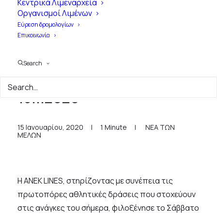
Κεντρικά Λιμεναρχεία
Οργανισμοί Λιμένων
Εύρεση δρομολογίων
Επικοινωνία
Search
ANEK LINES - Δελτίο Τύπου
15.1.2020
15 Ιανουαρίου, 2020
|
1 Minute
|
ΝΕΑ ΤΩΝ
ΜΕΛΩΝ
H ΑΝΕΚ LINES, στηρίζοντας με συνέπεια τις
πρωτοπόρες αθλητικές δράσεις που στοχεύουν
στις ανάγκες του σήμερα, φιλοξένησε το Σάββατο