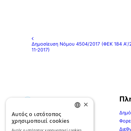
Δημοσίευση Nόμου 4504/2017 (ΦΕΚ 184 Α'/
11-2017)
Πλ
×
Δημό
Αυτός ο ιστότοπος
GREEK
Ακτή Μιαούλη 7-9, 185
χρησιμοποιεί cookies
Φορε
35, Πειραιάς
ENGLISH
Διεθν
Αυτός ο ιστότοπος χρησιμοποιεί cookies