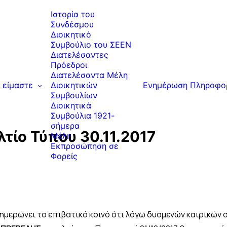
Ιστορία του
Συνδέσμου
Διοικητικό
Συμβούλιο του ΣΕΕΝ
Διατελέσαντες
Πρόεδροι
Διατελέσαντα Μέλη
ί είμαστε
Διοικητικών
Ενημέρωση
Πληροφο
Συμβουλίων
Διοικητικά
Συμβούλια 1921-
σήμερα
τίο Τύπου 30.11.2017
Μέλη
Εκπροσώπηση σε
Φορείς
ημερώνει το επιβατικό κοινό ότι λόγω δυσμενών καιρικών