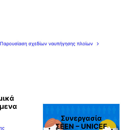
Παρουσίαση σχεδίων ναυπήγησης πλοίων
μικά
ίμενα
Συνεργασία
ΣEEN – UNICEF
ης