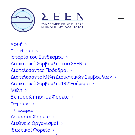
Αρχική
Ποιοί είμαστε
Ιστορία του Συνδέσμου
Διοικητικό Συμβούλιο του ΣΕΕΝ
Α
π
ό
τ
η
ν
Ί
δ
ρ
υ
σ
η
έ
ω
ς
τ
η
Διατελέσαντες Πρόεδροι
Διατελέσαντα Μέλη Διοικητικών Συμβουλίων
Σ
ύ
γ
χ
ρ
ο
ν
η
Ε
π
ο
χ
ή
Διοικητικά Συμβούλια 1921-σήμερα
Μέλη
1
0
0
Χ
ρ
ό
ν
ι
α
Εκπροσώπηση σε Φορείς
Ε
π
ι
β
α
τ
η
γ
ό
ς
Ν
α
υ
τ
ι
λ
ί
α
ς
Ενημέρωση
Πληροφορίες
σ
τ
η
ν
Ε
λ
λ
ά
δ
α
Δημόσιοι Φορείς
Διεθνείς Οργανισμοί
Ιδιωτικοί Φορείς