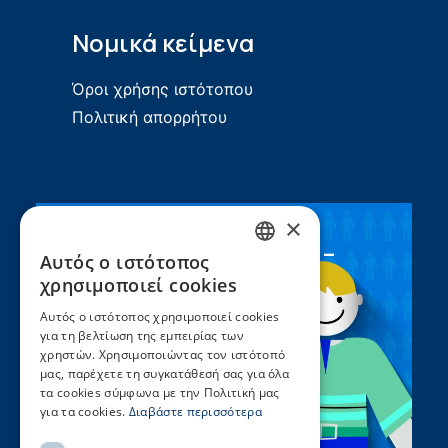
Νομικά κείμενα
Όροι χρήσης ιστότοπου
Πολιτική απορρήτου
×
Συνεργασία ΣEEN –
Αυτός ο ιστότοπος
GREEK
UNICEF
χρησιμοποιεί cookies
ENGLISH
Αυτός ο ιστότοπος χρησιμοποιεί cookies
για τη βελτίωση της εμπειρίας των
χρηστών. Χρησιμοποιώντας τον ιστότοπό
μας, παρέχετε τη συγκατάθεσή σας για όλα
τα cookies σύμφωνα με την Πολιτική μας
για τα cookies.
Διαβάστε περισσότερα