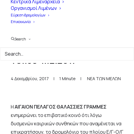
Κεντρικά Λιμεναρχεία
Οργανισμοί Λιμένων
Εύρεση δρομολογίων
Επικοινωνία
Search
ΑΙΓΑΙΟΝ ΠΕΛΑΓΟΣ - Δελτίο
Τύπου 4.12.2017
4 Δεκεμβρίου, 2017
|
1 Minute
|
ΝΕΑ ΤΩΝ ΜΕΛΩΝ
H
ΑΙΓΑΙΟΝ ΠΕΛΑΓΟΣ ΘΑΛΑΣΣΙΕΣ ΓΡΑΜΜΕΣ
ενημερώνει το επιβατικό κοινό ότι λόγω
δυσμενών καιρικών συνθηκών που αναμένεται να
επικρατήσουν, το δρομολόγιο του πλοίου Ε/Γ-Ο/Γ