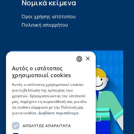
Νομικά κείμενα
Όροι χρήσης ιστότοπου
Πολιτική απορρήτου
×
Συνεργασία ΣEEN –
Αυτός ο ιστότοπος
GREEK
UNICEF
χρησιμοποιεί cookies
ENGLISH
Αυτός ο ιστότοπος χρησιμοποιεί cookies
για τη βελτίωση της εμπειρίας των
χρηστών. Χρησιμοποιώντας τον ιστότοπό
μας, παρέχετε τη συγκατάθεσή σας για όλα
τα cookies σύμφωνα με την Πολιτική μας
για τα cookies.
Διαβάστε περισσότερα
ΑΠΟΛΎΤΩΣ ΑΠΑΡΑΊΤΗΤΑ