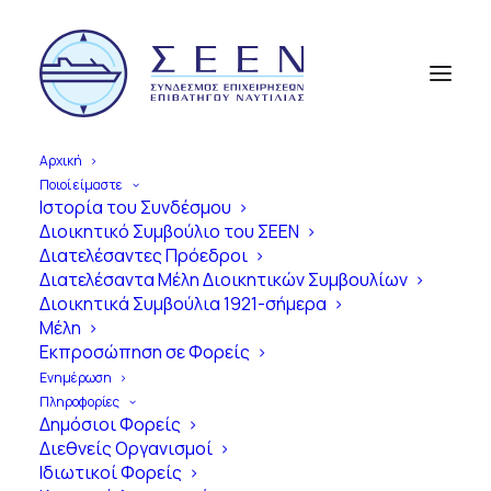
Αρχική
Ποιοί είμαστε
Ιστορία του Συνδέσμου
Διοικητικό Συμβούλιο του ΣΕΕΝ
Α
π
ό
τ
η
ν
Ί
δ
ρ
υ
σ
η
έ
ω
ς
Διατελέσαντες Πρόεδροι
Διατελέσαντα Μέλη Διοικητικών Συμβουλίων
σ
ή
μ
ε
ρ
α
Διοικητικά Συμβούλια 1921-σήμερα
Μέλη
1
0
0
Χ
ρ
ό
ν
ι
α
Εκπροσώπηση σε Φορείς
Ε
π
ι
β
α
τ
η
γ
ο
ύ
Ν
α
υ
τ
ι
λ
ί
α
ς
Ενημέρωση
Πληροφορίες
σ
τ
η
ν
Ε
λ
λ
ά
δ
α
Δημόσιοι Φορείς
Διεθνείς Οργανισμοί
Ιδιωτικοί Φορείς