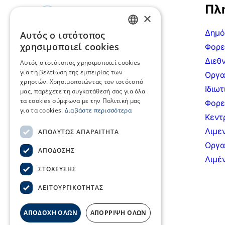
Πλ
×
Δημό
Αυτός ο ιστότοπος
GREEK
Ακτή Μιαούλη 7-9, 185
χρησιμοποιεί cookies
Φορε
35, Πειραιάς
ENGLISH
Διεθν
Αυτός ο ιστότοπος χρησιμοποιεί cookies
τηλ.: (+30) 2104220820,
για τη βελτίωση της εμπειρίας των
Οργα
χρηστών. Χρησιμοποιώντας τον ιστότοπό
(+30) 2104226156
Ιδιωτ
μας, παρέχετε τη συγκατάθεσή σας για όλα
fax: (+30) 2104220822
τα cookies σύμφωνα με την Πολιτική μας
Φορε
για τα cookies.
Διαβάστε περισσότερα
seen@seen.org.gr
Κεντ
Λιμε
ΑΠΟΛΎΤΩΣ ΑΠΑΡΑΊΤΗΤΑ
Οργα
ΑΠΌΔΟΣΗΣ
Λιμέ
ΣΤΌΧΕΥΣΗΣ
ΛΕΙΤΟΥΡΓΙΚΌΤΗΤΑΣ
ΑΠΟΔΟΧΗ ΟΛΩΝ
ΑΠΟΡΡΙΨΗ ΟΛΩΝ