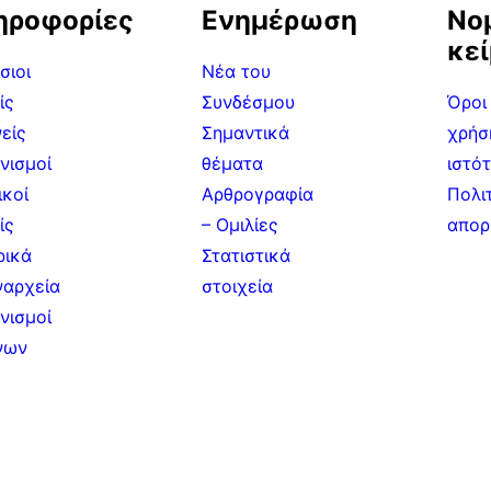
ηροφορίες
Ενημέρωση
Νο
κε
σιοι
Νέα του
ίς
Συνδέσμου
Όροι
είς
Σημαντικά
χρήσ
νισμοί
θέματα
ιστό
ικοί
Αρθρογραφία
Πολι
ίς
– Ομιλίες
απορ
ρικά
Στατιστικά
ναρχεία
στοιχεία
νισμοί
νων