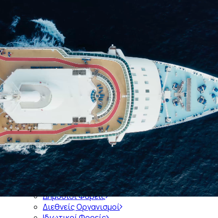
Αρχική
Ποιοί είμαστε
Ιστορία του Συνδέσμου
Διοικητικό Συμβούλιο του ΣΕΕΝ
Διατελέσαντες Πρόεδροι
Διατελέσαντα Μέλη Διοικητικών Συμβουλίων
Διοικητικά Συμβούλια 1921-σήμερα
Μέλη
Εκπροσώπηση σε Φορείς
Ενημέρωση
Πληροφορίες
Δημόσιοι Φορείς
Διεθνείς Οργανισμοί
Ιδιωτικοί Φορείς