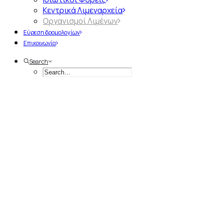
Κεντρικά Λιμεναρχεία
Οργανισμοί Λιμένων
Εύρεση δρομολογίων
Επικοινωνία
Search
Α
π
ό
τ
η
ν
Ί
δ
ρ
υ
σ
η
έ
ω
ς
σ
ή
μ
ε
ρ
α